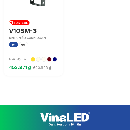
V1OSM-3
ĐÈN CHIẾU CẢNH QUAN
3W
6W
Nhiệt độ màu:
452.871
₫
603.828
₫