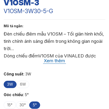
V1OSM-3
V1OSM-3W30-5-G
Đèn chiếu điêm mẫu V1OSM – Tối giản hình khối,
tinh chỉnh ánh sáng điểm trong không gian ngoài
trời
Dòng chiếu điểmV1OSM của VINALED được
Xem thêm
thiết kế với tinh thần tối giản, hình khối trụ gọn
gàng, chân đế linh hoạt – phù hợp để tạo những
Công suất
:
3W
vệt sáng chính xác. Màu xám trung tính cùng bề
3W
6W
mặt hoàn thiện liền khối giúp đèn hòa vào kết cấu
công trình mà không gây rối thị giác.
Góc chiếu
:
5°
Với công suất thông dụng từ 3W đến 18W, đèn lý
15°
30°
5°
tưởng để chiếu nhấn cột đá, bảng tên công trình,