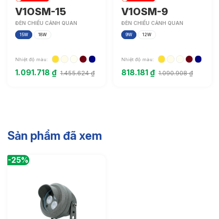
V1OSM-15
V1OSM-9
Tuổi thọ:
>30000h
ĐÈN CHIẾU CẢNH QUAN
ĐÈN CHIẾU CẢNH QUAN
Bảo hành:
3 năm
15W
18W
9W
12W
Chức năng:
On/Off
Nhiệt độ màu:
Nhiệt độ màu:
1.091.718
₫
818.181
₫
1.455.624
₫
1.090.908
₫
Sản phẩm đã xem
-25%