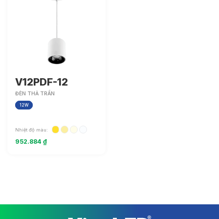
V12PDF-12
ĐÈN THẢ TRẦN
12W
Nhiệt độ màu:
952.884
₫