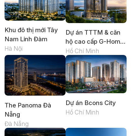
Khu đô thị mới Tây
Dự án TTTM & căn
Nam Linh Đàm
hộ cao cấp G-Home
Hà Nội
Thảo Điền
Hồ Chí Minh
Dự án Bcons City
The Panoma Đà
Hồ Chí Minh
Nẵng
Đà Nẵng