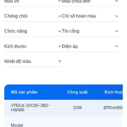
Quang thông:
2000lm(C), 2000lm(N),
Màu vỏ
Màu chóa đèn
1900lm(W)
Chóng chói
Chỉ số hoàn màu
Góc chiếu:
38°, 24°
Chức năng
Thi công
Thông số Điện & Lắp đặt
Kích thước
Điện áp
Công suất:
20W
Nhiệt độ màu
Kiểu lắp đặt:
Lắp âm
Điều hướng:
Có chỉnh hướng
Kích thước
Ø110xH95mm
Mã sản phẩm
Công suất
Kích thước
Thi công:
Ø100mm
V11DLA-20C65-38D-
20W
Ø110xH95m
HWWR
Điện áp:
220VAC, 50Hz
Model