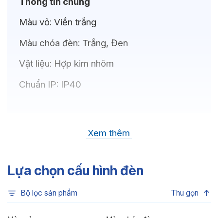
Thông tin chung
Màu vỏ:
Viền trắng
Màu chóa đèn:
Trắng, Đen
Vật liệu:
Hợp kim nhôm
Chuẩn IP:
IP40
Thông số kỹ thuật
Xem thêm
Bóng LED:
OSRAM(GERMANY)
Nhiệt độ màu:
6500K, 4000K, 3500K,
Lựa chọn cấu hình đèn
3000K, 3CCT
Bộ lọc sản phẩm
Thu gọn
Chỉ số hoàn màu:
CRI80, CRI90