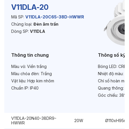
V11DLA-20
Độ bền & tùy chọn mở rộng
Mã SP:
V11DLA-20C65-38D-HWWR
Tuổi thọ:
>30000h
Chủng loại:
Đèn âm trần
Dòng SP:
V11DLA
Bảo hành:
3 năm
Chức năng:
On/Off
Thông tin chung
Thông số kỹ 
Màu vỏ:
Viền trắng
Bóng LED:
CREE
Màu chóa đèn:
Trắng
Nhiệt độ màu:
6
Vật liệu:
Hợp kim nhôm
Chỉ số hoàn màu
Chuẩn IP:
IP40
Quang thông:
20
Góc chiếu:
38°
V11DLA-20N40-38DR9-
20W
Ø110xH95m
HWWR