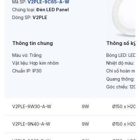
Bảo hành:
2 năm
Mã SP:
V2PLE-9C65-A-W
Chủng loại:
Đèn LED Panel
Chức năng:
Dimmer Dali
Dòng SP:
V2PLE
Thông tin chung
Thông số kỹ 
Màu vỏ:
Trắng
Bóng LED:
LEDV
Vật liệu:
Hợp kim nhôm
Nhiệt độ màu:
6
Chuẩn IP:
IP30
Chỉ số hoàn màu
Quang thông:
76
Góc chiếu:
120°
V2PLE-9W30-A-W
9W
Ø150 x H20
V2PLE-9N40-A-W
9W
Ø150 x H20