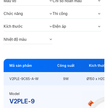
Góc chiếu:
120°
Màu vỏ
Chỉ số hoàn màu
Chức năng
Thi công
Thông số Điện & Lắp đặt
Kích thước
Điện áp
Công suất:
9W
Kiểu lắp đặt:
Lắp âm
Nhiệt độ màu
Kích thước
Ø150 x H20mm
Thi công:
Ø135mm
Mã sản phẩm
Công suất
Kích thước
Điện áp:
220VAC, 50Hz
V2PLE-9C65-A-W
9W
Ø150 x H20
Độ bền & tùy chọn mở rộng
Model
Tuổi thọ:
>30000h
V2PLE-9