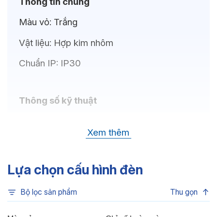
Thông tin chung
Màu vỏ:
Trắng
Vật liệu:
Hợp kim nhôm
Chuẩn IP:
IP30
Thông số kỹ thuật
Bóng LED:
LEDVANCE
Xem thêm
Nhiệt độ màu:
6500K, 3000K, 4000K
Chỉ số hoàn màu:
CRI80
Lựa chọn cấu hình đèn
Quang thông:
765lm(C), 720lm(W),
Bộ lọc sản phẩm
Thu gọn
765lm(N)