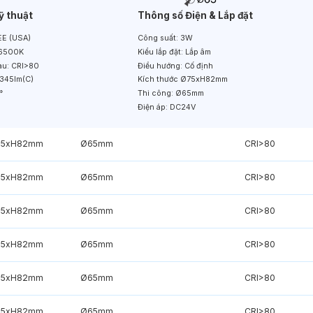
ỹ thuật
Thông số Điện & Lắp đặt
E (USA)
Công suất:
3W
6500K
Kiểu lắp đặt:
Lắp âm
àu:
CRI>80
Điều hướng:
Cố định
345lm(C)
Kích thước
Ø75xH82mm
°
Thi công:
Ø65mm
Điện áp:
DC24V
75xH82mm
Ø65mm
CRI>80
75xH82mm
Ø65mm
CRI>80
75xH82mm
Ø65mm
CRI>80
75xH82mm
Ø65mm
CRI>80
75xH82mm
Ø65mm
CRI>80
75xH82mm
Ø65mm
CRI>80