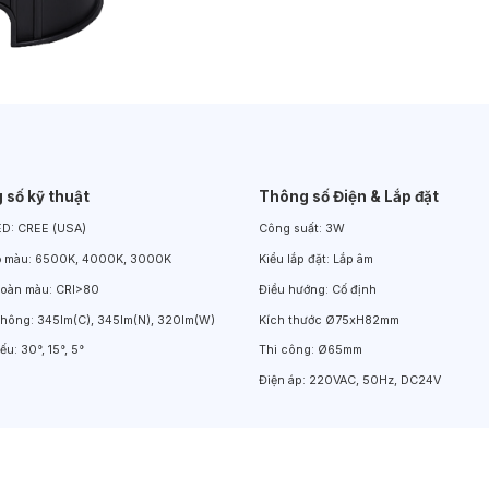
Đèn LED Chiếu Cửa Sổ
Đèn LED Âm Đất
Đèn Hồ Bơi
 số kỹ thuật
Thông số Điện & Lắp đặt
ED:
CREE (USA)
Công suất:
3W
ộ màu:
6500K, 4000K, 3000K
Kiểu lắp đặt:
Lắp âm
hoàn màu:
CRI>80
Điều hướng:
Cố định
thông:
345lm(C), 345lm(N), 320lm(W)
Kích thước
Ø75xH82mm
iếu:
30°, 15°, 5°
Thi công:
Ø65mm
Điện áp:
220VAC, 50Hz, DC24V