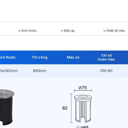
Kích thước
Điện áp
Nhiệt độ màu
Chỉ số
ích thước
Thi công
Màu vỏ
hoàn màu
75xH82mm
Ø65mm
CRI>80