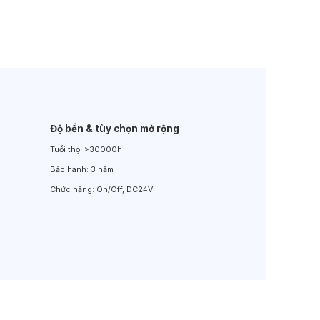
Đèn LED Sân Vườn
Đèn Đường
Độ bền & tùy chọn mở rộng
Tuổi thọ:
>30000h
Bảo hành:
3 năm
Chức năng:
On/Off, DC24V