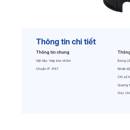
Đèn Chiếu Cảnh Quan
Đèn LED Chiếu Tường
Thông tin chi tiết
Thông tin chung
Thông
Vật liệu:
Hợp kim nhôm
Bóng L
Chuẩn IP:
IP67
Nhiệt đ
Chỉ số 
Quang 
Góc ch