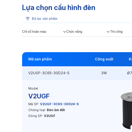
Lựa chọn cấu hình đèn
Bộ lọc sản phẩm
Chỉ số hoàn màu
Chức năng
Thi công
Mã sản phẩm
Công suất
K
V2UGF-3C65-30D24-S
3W
Ø
Model
V2UGF
Mã SP:
V2UGF-3C65-30D24-S
Chủng loại:
Đèn âm đất
Dòng SP:
V2UGF