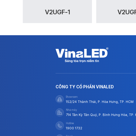
V2UGF-1
V2UG
CÔNG TY CỔ PHẦN VINALED
Showroom
152/24 Thành Thái, P. Hòa Hưng, TP. HCM
Nhà máy
714 Tân Kỳ Tân Quý, P. Bình Hưng Hòa, TP
Hotline
1900 1732