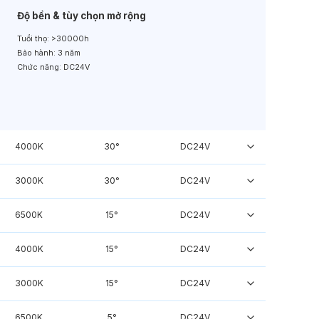
Độ bền & tùy chọn mở rộng
Tuổi thọ:
>30000h
Bảo hành:
3 năm
Chức năng:
DC24V
4000K
30°
DC24V
3000K
30°
DC24V
6500K
15°
DC24V
4000K
15°
DC24V
3000K
15°
DC24V
6500K
5°
DC24V