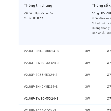
Thông tin chung
Thông số k
Vật liệu:
Hợp kim nhôm
Bóng LED:
CRE
Chuẩn IP:
IP67
Nhiệt độ màu:
Chỉ số hoàn m
Quang thông:
Góc chiếu:
30
V2UGF-3N40-30D24-S
3W
Ø
V2UGF-3W30-30D24-S
3W
Ø
V2UGF-3C65-15D24-S
3W
Ø
V2UGF-3N40-15D24-S
3W
Ø
V2UGF-3W30-15D24-S
3W
Ø
V2UGF-3C65-5D24-S
3W
Ø