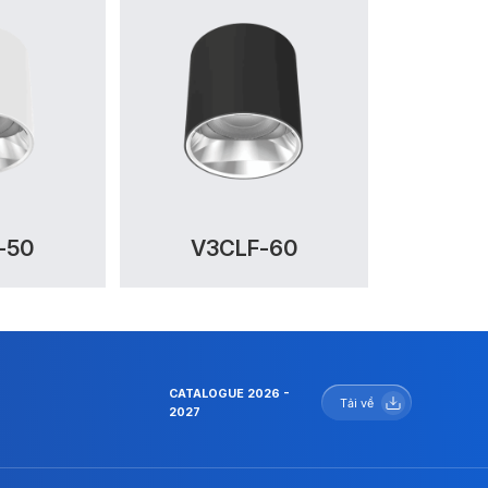
-50
V3CLF-60
CATALOGUE 2026 -
Tải về
2027