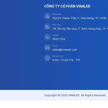
CÔNG TY CỔ PHẦN VINALED
Showroom
152/24 Thành Thái, P. Hòa Hưng, TP. HCM
Nhà máy
714 Tân Kỳ Tân Quý, P. Bình Hưng Hòa, TP
Hotline
1900 1732
Email
sales@vinaled.com
Giờ làm việc
8:00 – 17:00 (T2 - T7)
Copyright © 2025 VINALED. All Rights Reserved.