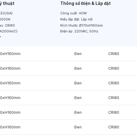
ỹ thuật
Thông số Điện & Lắp đặt
E(USA)
Công suất:
40W
6500K
Kiểu lắp đặt:
Lắp nổi
àu:
CRI80
Kích thước
Ø170xH160mm
4200lm(C)
Điện áp:
220VAC, 50Hz
°
70xH160mm
Đen
CRI80
70xH160mm
Đen
CRI80
70xH160mm
Đen
CRI80
70xH160mm
Đen
CRI80
70xH160mm
Đen
CRI80
70xH160mm
Đen
CRI80