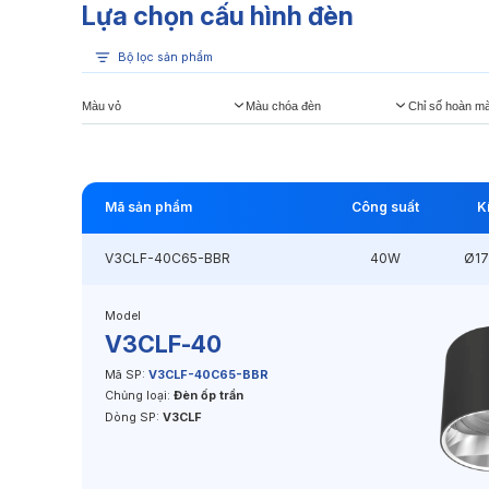
Lựa chọn cấu hình đèn
Bộ lọc sản phẩm
Màu vỏ
Màu chóa đèn
Chỉ số hoàn m
Mã sản phẩm
Công suất
K
V3CLF-40C65-BBR
40W
Ø1
Model
V3CLF-40
Mã SP:
V3CLF-40C65-BBR
Chủng loại:
Đèn ốp trần
Dòng SP:
V3CLF