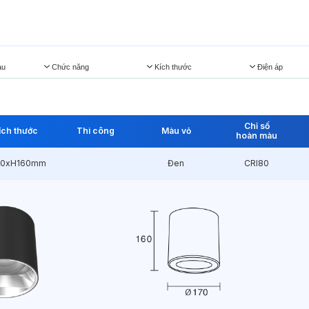
àu
Chức năng
Kích thước
Điện áp
Chỉ số
ích thước
Thi công
Màu vỏ
hoàn màu
70xH160mm
Đen
CRI80