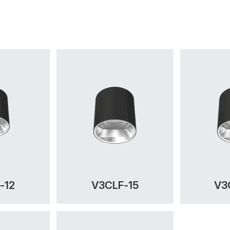
-12
V3CLF-15
V3