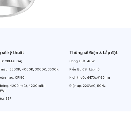
Đèn LED Chiếu Cửa Sổ
Đèn LED Âm Đất
Đèn Hồ Bơi
 số kỹ thuật
Thông số Điện & Lắp đặt
ED:
CREE(USA)
Công suất:
40W
ộ màu:
6500K, 4000K, 3000K, 3500K
Kiểu lắp đặt:
Lắp nổi
hoàn màu:
CRI80
Kích thước
Ø170xH160mm
thông:
4200lm(C), 4200lm(N),
Điện áp:
220VAC, 50Hz
(W)
iếu:
55°