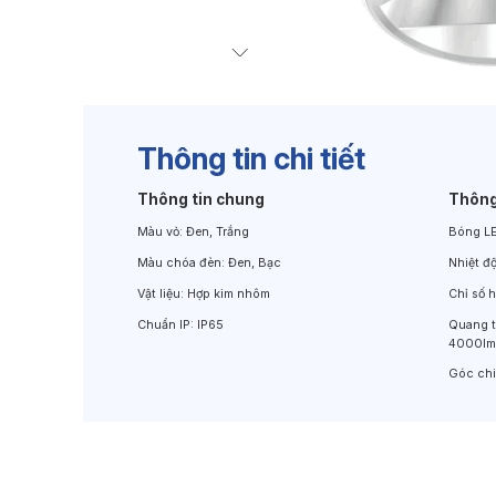
Đèn Chiếu Cảnh Quan
Đèn LED Chiếu Tường
Thông tin chi tiết
Thông tin chung
Thông
Màu vỏ:
Đen, Trắng
Bóng L
Màu chóa đèn:
Đen, Bạc
Nhiệt đ
Vật liệu:
Hợp kim nhôm
Chỉ số 
Chuẩn IP:
IP65
Quang 
4000lm
Góc ch