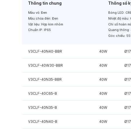
Thông tin chung
Thông số k
Màu vỏ:
Đen
Bóng LED:
CRE
Màu chóa đèn:
Đen
Nhiệt độ màu:
Vật liệu:
Hợp kim nhôm
Chỉ số hoàn m
Chuẩn IP:
IP65
Quang thông:
Góc chiếu:
55
V3CLF-40N40-BBR
40W
Ø1
V3CLF-40W30-BBR
40W
Ø1
V3CLF-40N35-BBR
40W
Ø1
V3CLF-40C65-B
40W
Ø1
V3CLF-40N35-B
40W
Ø1
V3CLF-40N40-B
40W
Ø1