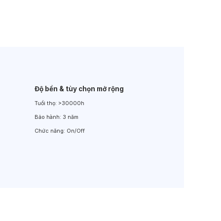
Đèn LED Sân Vườn
Đèn Đường
Độ bền & tùy chọn mở rộng
Tuổi thọ:
>30000h
Bảo hành:
3 năm
Chức năng:
On/Off