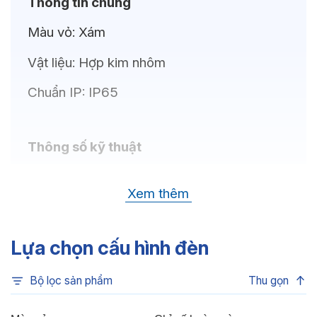
Thông tin chung
Màu vỏ:
Xám
Vật liệu:
Hợp kim nhôm
Chuẩn IP:
IP65
Thông số kỹ thuật
Bóng LED:
OSRAM (GERMANY)
Xem thêm
Nhiệt độ màu:
Đa sắc, Xanh dương, Xanh lá,
Đỏ, 6500K, 4000K, 3000K
Lựa chọn cấu hình đèn
Chỉ số hoàn màu:
CRI>80
Bộ lọc sản phẩm
Thu gọn
Góc chiếu:
30°, 15°, 5°