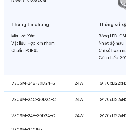
Dòng SP:
V3OSM
Chức năng:
On/Off
Thông tin chung
Thông số kỹ 
Màu vỏ:
Xám
Bóng LED:
OSRA
Vật liệu:
Hợp kim nhôm
Nhiệt độ màu:
Đa
Chuẩn IP:
IP65
Chỉ số hoàn màu
Góc chiếu:
30°
V3OSM-24B-30D24-G
24W
Ø170xL122xH2
V3OSM-24G-30D24-G
24W
Ø170xL122xH2
V3OSM-24E-30D24-G
24W
Ø170xL122xH2
V3OSM-24C65-