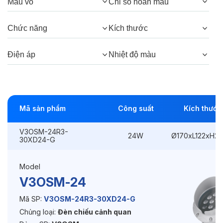
Màu vỏ
Chỉ số hoàn màu
Thông số Điện & Lắp đặt
Chức năng
Kích thước
Công suất:
24W
Điện áp
Nhiệt độ màu
Kiểu lắp đặt:
Ghim / Cắm
Điều hướng:
Có chỉnh hướng
Kích thước
Ø170xL122xH215mm
Mã sản phẩm
Công suất
Kích thước
Điện áp:
220VAC, 50Hz
V3OSM-24R3-
24W
Ø170xL122xH2
30XD24-G
Độ bền & tùy chọn mở rộng
Model
V3OSM-24
Tuổi thọ:
>30000h
Mã SP:
V3OSM-24R3-30XD24-G
Bảo hành:
3 năm
Chủng loại:
Đèn chiếu cảnh quan