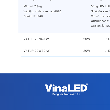
Màu vỏ:
Trắng
Bóng LED:
LUM
Vật liệu:
Nhôm cao cấp 6063
Nhiệt độ màu:
Chuẩn IP:
IP40
Chỉ số hoàn m
Quang thông:
Góc chiếu:
12
V4TLF-20N40-W
20W
L1
V4TLF-20W30-W
20W
L1