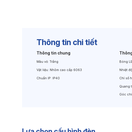
Đèn Chiếu Cảnh Quan
Đèn LED Chiếu Tường
Thông tin chi tiết
Thông tin chung
Thông
Màu vỏ:
Trắng
Bóng L
Vật liệu:
Nhôm cao cấp 6063
Nhiệt đ
Chuẩn IP:
IP40
Chỉ số 
Quang 
Góc ch
Lựa chọn cấu hình đèn