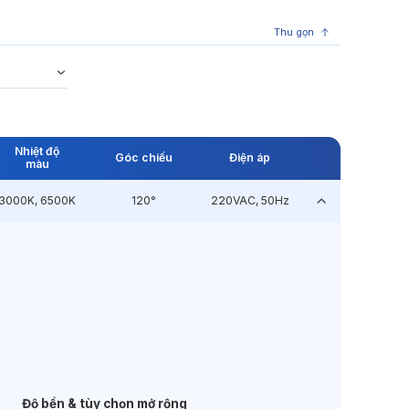
Thu gọn
Nhiệt độ
Góc chiếu
Điện áp
màu
3000K, 6500K
120°
220VAC, 50Hz
Độ bền & tùy chọn mở rộng