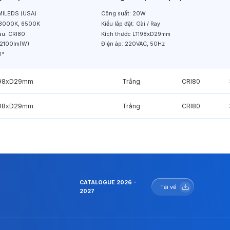
ILEDS (USA)
Công suất:
20W
3000K, 6500K
Kiểu lắp đặt:
Gài / Ray
àu:
CRI80
Kích thước
L1198xD29mm
2100lm(W)
Điện áp:
220VAC, 50Hz
0°
198xD29mm
Trắng
CRI80
198xD29mm
Trắng
CRI80
CATALOGUE 2026 -
Tải về
2027