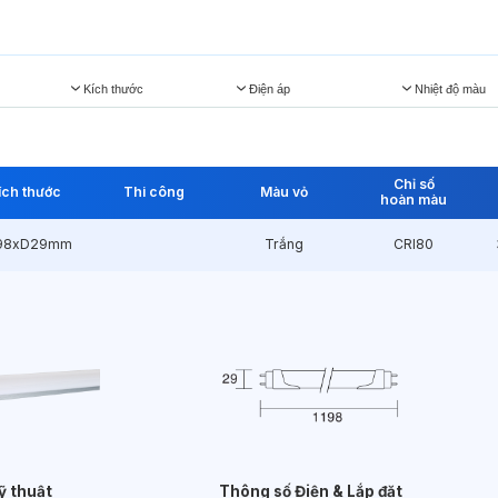
Kích thước
Điện áp
Nhiệt độ màu
Chỉ số
ích thước
Thi công
Màu vỏ
hoàn màu
198xD29mm
Trắng
CRI80
ỹ thuật
Thông số Điện & Lắp đặt