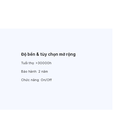
Đèn LED Sân Vườn
Đèn Đường
Độ bền & tùy chọn mở rộng
Tuổi thọ:
>30000h
Bảo hành:
2 năm
Chức năng:
On/Off