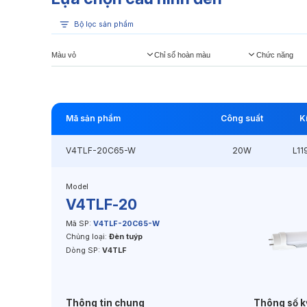
Bộ lọc sản phẩm
Màu vỏ
Chỉ số hoàn màu
Chức năng
Mã sản phẩm
Công suất
K
V4TLF-20C65-W
20W
L1
Model
V4TLF-20
Mã SP:
V4TLF-20C65-W
Chủng loại:
Đèn tuýp
Dòng SP:
V4TLF
Thông tin chung
Thông số k