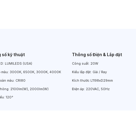
Đèn LED Chiếu Cửa Sổ
Đèn LED Âm Đất
Đèn Hồ Bơi
 số kỹ thuật
Thông số Điện & Lắp đặt
ED:
LUMILEDS (USA)
Công suất:
20W
ộ màu:
3000K, 6500K, 3000K, 4000K
Kiểu lắp đặt:
Gài / Ray
hoàn màu:
CRI80
Kích thước
L1198xD29mm
thông:
2100lm(W), 2000lm(W)
Điện áp:
220VAC, 50Hz
iếu:
120°