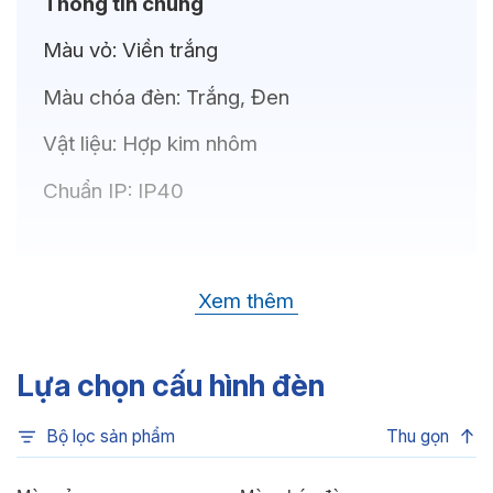
Thông tin chung
Màu vỏ:
Viền trắng
Màu chóa đèn:
Trắng, Đen
Vật liệu:
Hợp kim nhôm
Chuẩn IP:
IP40
Thông số kỹ thuật
Xem thêm
Bóng LED:
CREE (USA)
Nhiệt độ màu:
6500K, 4000K, 3500K,
Lựa chọn cấu hình đèn
3000K, 3CCT
Bộ lọc sản phẩm
Thu gọn
Chỉ số hoàn màu:
CRI>80, CRI>90