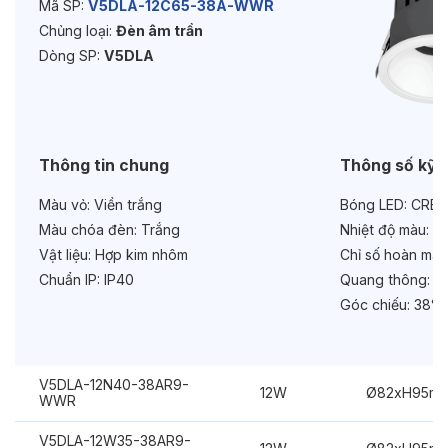
Mã SP:
V5DLA-12C65-38A-WWR
Chủng loại:
Đèn âm trần
Độ bền & tùy chọn mở rộng
Dòng SP:
V5DLA
Tuổi thọ:
>30000h
Bảo hành:
3 năm
Chức năng:
On/Off
Thông tin chung
Thông số kỹ 
Màu vỏ:
Viền trắng
Bóng LED:
CREE
Màu chóa đèn:
Trắng
Nhiệt độ màu:
6
Vật liệu:
Hợp kim nhôm
Chỉ số hoàn màu
Chuẩn IP:
IP40
Quang thông:
12
Góc chiếu:
38°
V5DLA-12N40-38AR9-
12W
Ø82xH95m
WWR
V5DLA-12W35-38AR9-