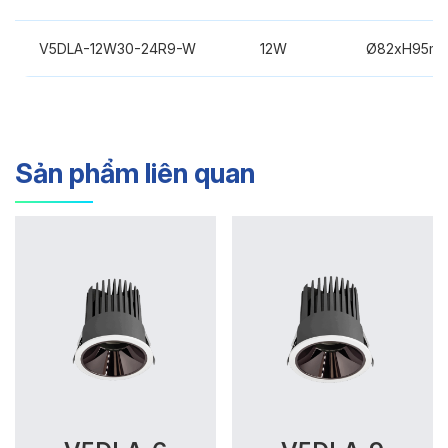
V5DLA-12W30-24R9-W
12W
Ø82xH95m
Sản phẩm liên quan