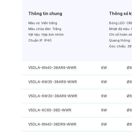
Thông tin chung
Thông số k
Màu vỏ:
Viền trắng
Bóng LED:
CRE
Màu chóa đèn:
Trắng
Nhiệt độ màu:
Vật liệu:
Hợp kim nhôm
Chỉ số hoàn m
Chuẩn IP:
IP40
Quang thông:
Góc chiếu:
38
V5DLA-6N40-38AR9-WWR
6W
Ø6
V5DLA-6W35-38AR9-WWR
6W
Ø6
V5DLA-6W30-38AR9-WWR
6W
Ø6
V5DLA-6C65-38D-WWR
6W
Ø6
V5DLA-6N40-38DR9-WWR
6W
Ø6