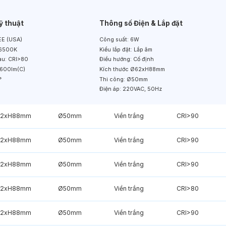
ỹ thuật
Thông số Điện & Lắp đặt
E (USA)
Công suất:
6W
6500K
Kiểu lắp đặt:
Lắp âm
àu:
CRI>80
Điều hướng:
Cố định
600lm(C)
Kích thước
Ø62xH88mm
°
Thi công:
Ø50mm
Điện áp:
220VAC, 50Hz
2xH88mm
Ø50mm
Viền trắng
CRI>90
2xH88mm
Ø50mm
Viền trắng
CRI>90
2xH88mm
Ø50mm
Viền trắng
CRI>90
2xH88mm
Ø50mm
Viền trắng
CRI>80
2xH88mm
Ø50mm
Viền trắng
CRI>90