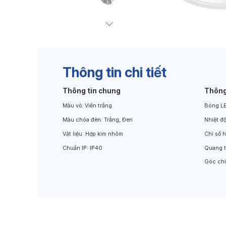
Đèn Chiếu Cảnh Quan
Đèn LED Chiếu Tường
Thông tin chi tiết
Thông tin chung
Thông
Màu vỏ:
Viền trắng
Bóng L
Màu chóa đèn:
Trắng, Đen
Nhiệt đ
Vật liệu:
Hợp kim nhôm
Chỉ số 
Chuẩn IP:
IP40
Quang 
Góc ch