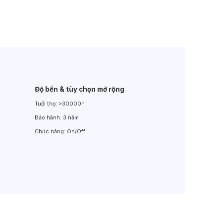
Đèn LED Sân Vườn
Đèn Đường
Độ bền & tùy chọn mở rộng
Tuổi thọ:
>30000h
Bảo hành:
3 năm
Chức năng:
On/Off