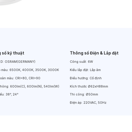
Đèn LED Chiếu Cửa Sổ
Đèn LED Âm Đất
Đèn Hồ Bơi
 số kỹ thuật
Thông số Điện & Lắp đặt
ED:
OSRAM(GERMANY)
Công suất:
6W
ộ màu:
6500K, 4000K, 3500K, 3000K
Kiểu lắp đặt:
Lắp âm
hoàn màu:
CRI>80, CRI>90
Điều hướng:
Cố định
thông:
600lm(C), 600lm(N), 540lm(W)
Kích thước
Ø62xH88mm
iếu:
38°, 24°
Thi công:
Ø50mm
Điện áp:
220VAC, 50Hz