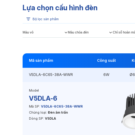
Lựa chọn cấu hình đèn
Bộ lọc sản phẩm
Màu vỏ
Màu chóa đèn
Chỉ số hoàn m
Mã sản phẩm
Công suất
K
V5DLA-6C65-38A-WWR
6W
Ø6
Model
V5DLA-6
Mã SP:
V5DLA-6C65-38A-WWR
Chủng loại:
Đèn âm trần
Dòng SP:
V5DLA