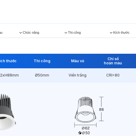
àu
Chức năng
Thi công
Kích thước
Chỉ số
ích thước
Thi công
Màu vỏ
hoàn màu
2xH88mm
Ø50mm
Viền trắng
CRI>80