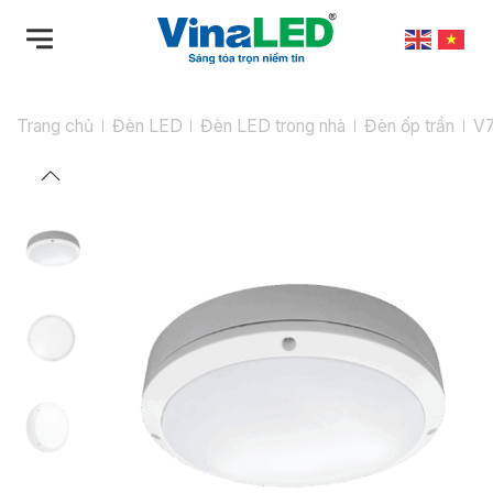
Bỏ
qua
nội
dung
Trang chủ
Đèn LED
Đèn LED trong nhà
Đèn ốp trần
V