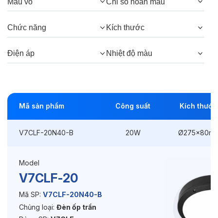
Góc chiếu:
120°
Màu vỏ
Chỉ số hoàn màu
Chức năng
Kích thước
Thông số Điện & Lắp đặt
Điện áp
Nhiệt độ màu
Công suất:
20W
Kiểu lắp đặt:
Lắp nổi
Kích thước
Ø275x80mm
Mã sản phẩm
Công suất
Kích thước
Điện áp:
220VAC, 50Hz
V7CLF-20N40-B
20W
Ø275x80m
Độ bền & tùy chọn mở rộng
Model
V7CLF-20
Tuổi thọ:
>30000h
Mã SP:
V7CLF-20N40-B
Bảo hành:
3 năm
Chủng loại:
Đèn ốp trần