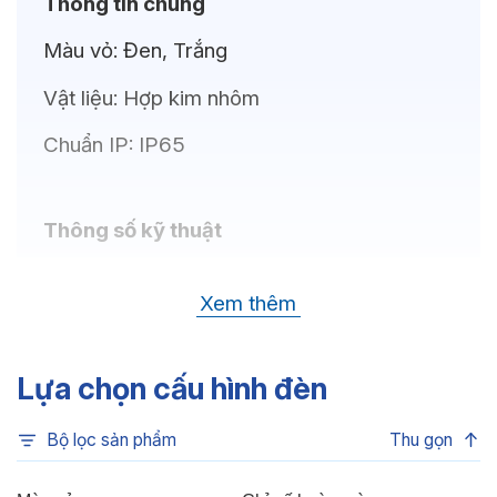
Thông tin chung
Màu vỏ:
Đen, Trắng
Vật liệu:
Hợp kim nhôm
Chuẩn IP:
IP65
Thông số kỹ thuật
Bóng LED:
CREE(USA)
Xem thêm
Nhiệt độ màu:
4000K, 6500K, 3000K
Chỉ số hoàn màu:
CRI80
Lựa chọn cấu hình đèn
Quang thông:
1700lm(N), 1700lm(C),
Bộ lọc sản phẩm
Thu gọn
1600lm(W)