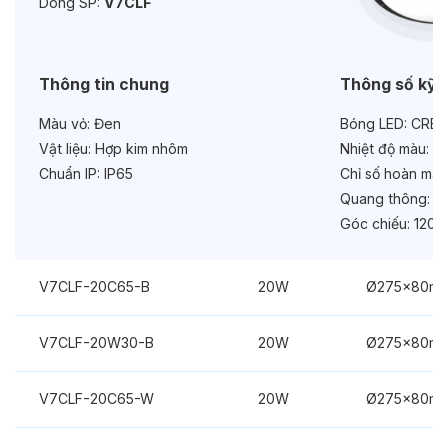
Dòng SP:
V7CLF
Chức năng:
On/Off
Thông tin chung
Thông số kỹ 
Màu vỏ:
Đen
Bóng LED:
CREE
Vật liệu:
Hợp kim nhôm
Nhiệt độ màu:
4
Chuẩn IP:
IP65
Chỉ số hoàn màu
Quang thông:
17
Góc chiếu:
120°
V7CLF-20C65-B
20W
Ø275x80m
V7CLF-20W30-B
20W
Ø275x80m
V7CLF-20C65-W
20W
Ø275x80m