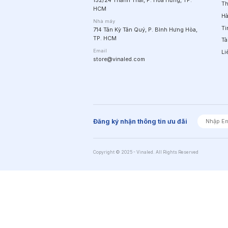
152/24 Thành Thái, P. Hòa Hưng, TP.
Th
HCM
Hà
Nhà máy
Ti
714 Tân Kỳ Tân Quý, P. Bình Hưng Hòa,
TP. HCM
Tà
Email
Li
store@vinaled.com
Đăng ký nhận thông tin ưu đãi
Copyright © 2025 - Vinaled. All Rights Reserved