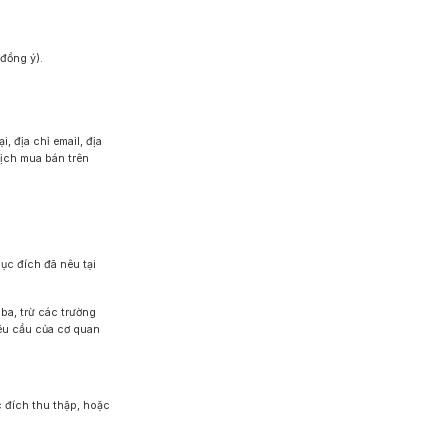
đồng ý).
 địa chỉ email, địa
dịch mua bán trên
ục đích đã nêu tại
ba, trừ các trường
êu cầu của cơ quan
 đích thu thập, hoặc