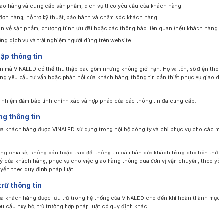
iao hàng và cung cấp sản phẩm, dịch vụ theo yêu cầu của khách hàng.
đơn hàng, hỗ trợ kỹ thuật, bảo hành và chăm sóc khách hàng.
n về sản phẩm, chương trình ưu đãi hoặc các thông báo liên quan (nếu khách hàng 
ng dịch vụ và trải nghiệm người dùng trên website.
hập thông tin
n mà VINALED có thể thu thập bao gồm nhưng không giới hạn: Họ và tên, số điện thoại,
ung yêu cầu tư vấn hoặc phản hồi của khách hàng, thông tin cần thiết phục vụ giao 
 nhiệm đảm bảo tính chính xác và hợp pháp của các thông tin đã cung cấp.
ng thông tin
a khách hàng được VINALED sử dụng trong nội bộ công ty và chỉ phục vụ cho các m
g chia sẻ, không bán hoặc trao đổi thông tin cá nhân của khách hàng cho bên thứ 
ý của khách hàng, phục vụ cho việc giao hàng thông qua đơn vị vận chuyển, theo y
yền theo quy định pháp luật.
trữ thông tin
ủa khách hàng được lưu trữ trong hệ thống của VINALED cho đến khi hoàn thành mục
u cầu hủy bỏ, trừ trường hợp pháp luật có quy định khác.