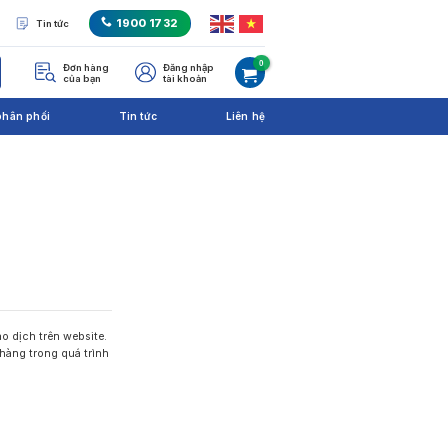
1900 1732
Tin tức
Đơn hàng
Đăng nhập
của bạn
tài khoản
phân phối
Tin tức
Liên hệ
o dịch trên website.
hàng trong quá trình