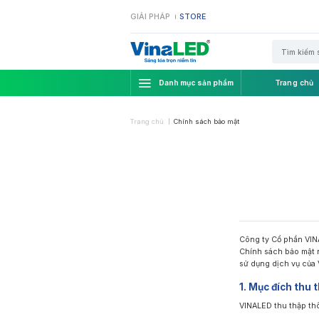
Bỏ
GIẢI PHÁP
STORE
qua
nội
dung
Tìm
kiếm:
Danh mục sản phẩm
Trang chủ
Trang chủ
Chính sách bảo mật
Công ty Cổ phần VINA
Chính sách bảo mật 
sử dụng dịch vụ của
1. Mục đích thu 
VINALED thu thập th