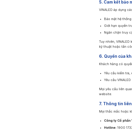
5. Cam kết bảo 
VINALED áp dụng các 
Bảo mật hệ thống 
Giới hạn quyền tr
Ngăn chặn truy cậ
Tuy nhiên, VINALED k
kỹ thuật hoặc tấn c
6. Quyền của kh
Khách hàng có quyề
Yêu cầu kiểm tra,
Yêu cầu VINALED n
Mọi yêu cầu liên qua
website.
7. Thông tin liên
Mọi thắc mắc hoặc kh
Công ty Cổ phần
Hotline:
1900 173