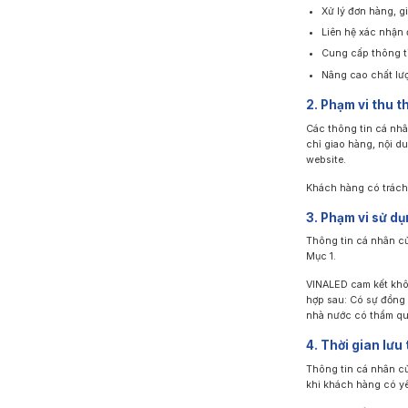
Xử lý đơn hàng, g
Liên hệ xác nhận 
Cung cấp thông ti
Nâng cao chất lượ
2. Phạm vi thu t
Các thông tin cá nhâ
chỉ giao hàng, nội d
website.
Khách hàng có trách
3. Phạm vi sử dụ
Thông tin cá nhân củ
Mục 1.
VINALED cam kết khôn
hợp sau: Có sự đồng 
nhà nước có thẩm qu
4. Thời gian lưu 
Thông tin cá nhân c
khi khách hàng có yê