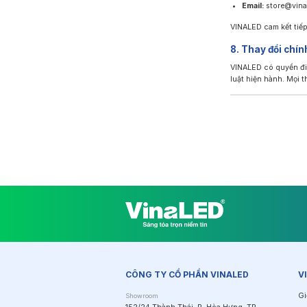
Email:
store@vina
VINALED cam kết tiếp
8. Thay đổi chí
VINALED có quyền đi
luật hiện hành. Mọi t
CÔNG TY CỔ PHẦN VINALED
V
Gi
Showroom