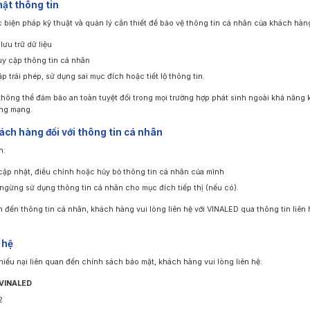
mật thông tin
biện pháp kỹ thuật và quản lý cần thiết để bảo vệ thông tin cá nhân của khách hàn
lưu trữ dữ liệu
uy cập thông tin cá nhân
p trái phép, sử dụng sai mục đích hoặc tiết lộ thông tin.
hông thể đảm bảo an toàn tuyệt đối trong mọi trường hợp phát sinh ngoài khả năng 
ông mạng.
ách hàng đối với thông tin cá nhân
n:
 cập nhật, điều chỉnh hoặc hủy bỏ thông tin cá nhân của mình
gừng sử dụng thông tin cá nhân cho mục đích tiếp thị (nếu có).
n đến thông tin cá nhân, khách hàng vui lòng liên hệ với VINALED qua thông tin liên
 hệ
iếu nại liên quan đến chính sách bảo mật, khách hàng vui lòng liên hệ:
 VINALED
2