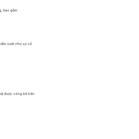
g, bao gồm:
kiểm soát như sự cố
 hệ được công bố trên