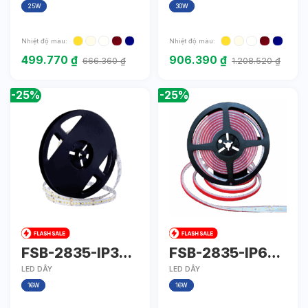
25W
30W
Nhiệt độ màu:
Nhiệt độ màu:
499.770
₫
906.390
₫
666.360
₫
1.208.520
₫
-25%
-25%
FSB-2835-IP33-
FSB-2835-IP67-
L168
L168
LED DÂY
LED DÂY
16W
16W