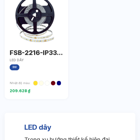
FSB-2216-IP33-
L120
LED DÂY
9W
Nhiệt độ màu:
209.628
₫
LED dây
Trong xu hướng thiết kế hiện đại,