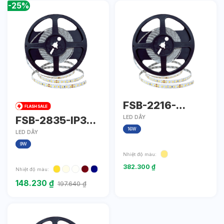
-25%
FSB-2216-
2700K-6000K-
FSB-2835-IP33-
LED DÂY
L240
16W
L120
LED DÂY
9W
Nhiệt độ màu:
382.300
₫
Nhiệt độ màu:
148.230
₫
197.640
₫