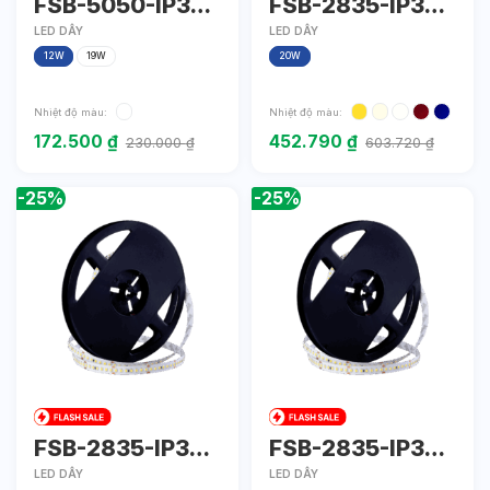
FSB-5050-IP33-
FSB-2835-IP33-
L60R
L280(20)
LED DÂY
LED DÂY
12W
19W
20W
Nhiệt độ màu:
Nhiệt độ màu:
172.500
₫
452.790
₫
230.000
₫
603.720
₫
-25%
-25%
FSB-2835-IP33-
FSB-2835-IP33-
L280(34)
L420
LED DÂY
LED DÂY