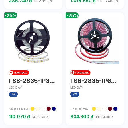
286.740
₫
1.016.550
₫
382.320
₫
1.355.400
₫
-25%
-25%
FSB-2835-IP33-
FSB-2835-IP67-
L80
L80
LED DÂY
LED DÂY
7W
7W
Nhiệt độ màu:
Nhiệt độ màu:
110.970
₫
834.300
₫
147.960
₫
1.112.400
₫