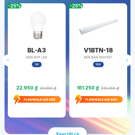
-25%
-25%
-
BL-A3
V1BTN-18
ĐÈN BÚP LED
ĐÈN BÁN NGUYỆT
3W
18W
22.950
₫
161.250
₫
30.600
₫
215.000
₫
Xem tất cả