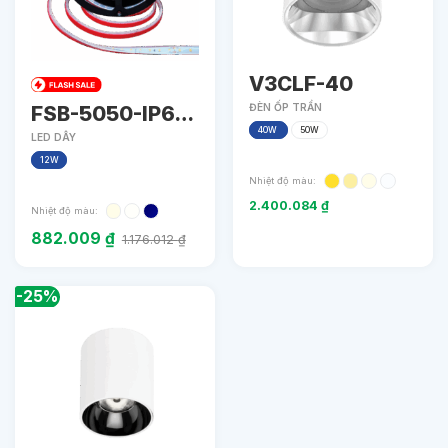
V3CLF-40
FSB-5050-IP67-
ĐÈN ỐP TRẦN
40W
50W
L60
LED DÂY
12W
Nhiệt độ màu:
2.400.084
₫
Nhiệt độ màu:
882.009
₫
1.176.012
₫
-25%