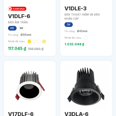
V1DLE-3
V1DLF-6
ĐÈN THOÁT HIỂM VÀ ĐÈN
KHẨN CẤP
ĐÈN ÂM TRẦN
3W
6W
9W
Ø45mm
Thi công
Ø95mm
Thi công
Nhiệt độ màu:
Nhiệt độ màu:
1.032.048
₫
117.045
₫
156.060
₫
V17DLF-6
V3DLA-6