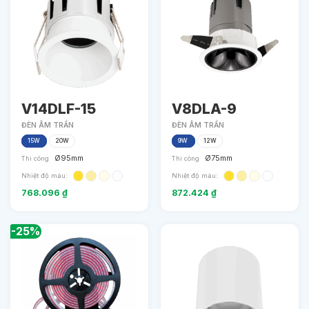
V14DLF-15
V8DLA-9
ĐÈN ÂM TRẦN
ĐÈN ÂM TRẦN
15W
20W
9W
12W
Ø95mm
Ø75mm
Thi công
Thi công
Nhiệt độ màu:
Nhiệt độ màu:
768.096
₫
872.424
₫
-25%