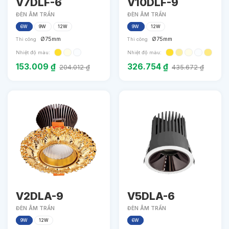
V7DLF-6
V10DLF-9
ĐÈN ÂM TRẦN
ĐÈN ÂM TRẦN
6W
9W
12W
9W
12W
Ø75mm
Ø75mm
Thi công
Thi công
Nhiệt độ màu:
Nhiệt độ màu:
153.009
₫
326.754
₫
204.012
₫
435.672
₫
V2DLA-9
V5DLA-6
ĐÈN ÂM TRẦN
ĐÈN ÂM TRẦN
9W
12W
6W