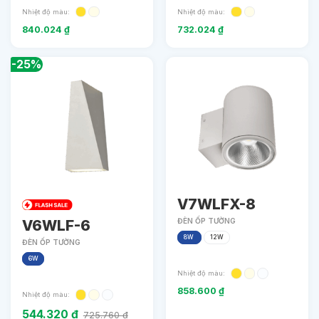
Nhiệt độ màu:
Nhiệt độ màu:
840.024
₫
732.024
₫
-25%
V7WLFX-8
V6WLF-6
ĐÈN ỐP TƯỜNG
8W
12W
ĐÈN ỐP TƯỜNG
6W
Nhiệt độ màu:
858.600
₫
Nhiệt độ màu:
544.320
₫
725.760
₫