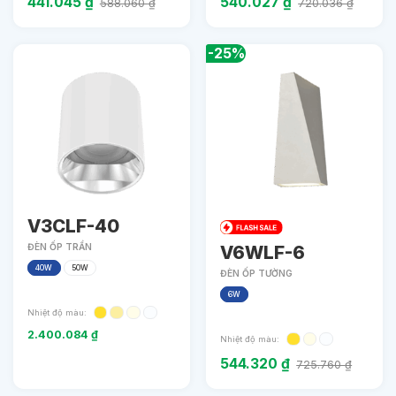
441.045
₫
540.027
₫
588.060
₫
720.036
₫
-25%
V3CLF-40
V6WLF-6
ĐÈN ỐP TRẦN
40W
50W
ĐÈN ỐP TƯỜNG
6W
Nhiệt độ màu:
2.400.084
₫
Nhiệt độ màu:
544.320
₫
725.760
₫