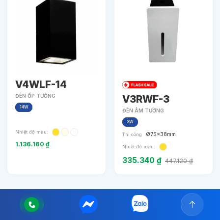
V4WLF-14
V3RWF-3
ĐÈN ỐP TƯỜNG
14W
ĐÈN ÂM TƯỜNG
3W
Nhiệt độ màu:
Ø75x38mm
Thi công
1.136.160
₫
Nhiệt độ màu:
335.340
₫
447.120
₫