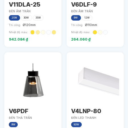
V11DLA-25
V6DLF-9
ĐÈN ÂM TRẦN
ĐÈN ÂM TRẦN
25W
30W
35W
9W
12W
Ø120mm
Ø110mm
Thi công
Thi công
Nhiệt độ màu:
Nhiệt độ màu:
942.084
₫
264.060
₫
V6PDF
V4LNP-80
ĐÈN THẢ TRẦN
ĐÈN LED THANH
9W
80W