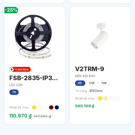
-25%
V2TRM-9
FSB-2835-IP33-
ĐÈN RỌI RAY
9W
12W
15W
L80
LED DÂY
Ø60mm
Thi công
7W
Nhiệt độ màu:
540.108
₫
Nhiệt độ màu:
110.970
₫
147.960
₫