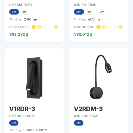
ĐÈN ÂM TRẦN
ĐÈN ÂM TRẦN
6W
9W
6W
9W
12W
Φ60mm
Ø75mm
Thi công
Thi công
Nhiệt độ màu:
Nhiệt độ màu:
362.232
₫
582.012
₫
V1RDR-3
V2RDM-3
ĐÈN ĐỌC SÁCH
ĐÈN ĐỌC SÁCH
3W
3W
150x50x38mm
Thi công