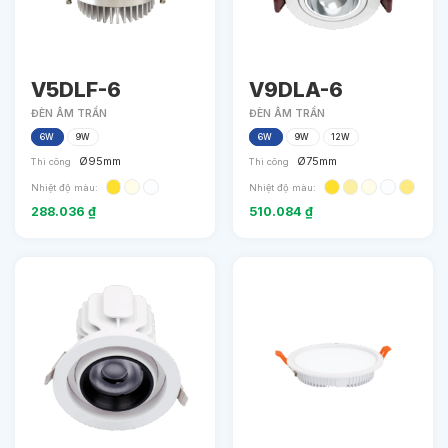
V5DLF-6
V9DLA-6
ĐÈN ÂM TRẦN
ĐÈN ÂM TRẦN
6W
9W
6W
9W
12W
Ø95mm
Ø75mm
Thi công
Thi công
Nhiệt độ màu:
Nhiệt độ màu:
288.036
₫
510.084
₫