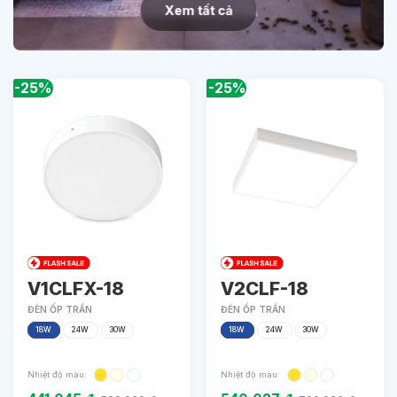
Xem tất cả
-25%
-25%
V1CLFX-18
V2CLF-18
ĐÈN ỐP TRẦN
ĐÈN ỐP TRẦN
18W
24W
30W
18W
24W
30W
Nhiệt độ màu:
Nhiệt độ màu: