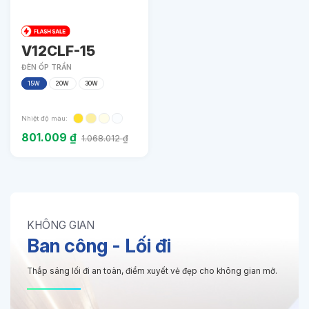
V12CLF-15
ĐÈN ỐP TRẦN
15W
20W
30W
Nhiệt độ màu:
801.009
₫
1.068.012
₫
KHÔNG GIAN
Ban công - Lối đi
Thắp sáng lối đi an toàn, điểm xuyết vẻ đẹp cho không gian mở.