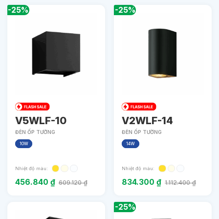
-25%
-25%
V5WLF-10
V2WLF-14
ĐÈN ỐP TƯỜNG
ĐÈN ỐP TƯỜNG
10W
14W
Nhiệt độ màu:
Nhiệt độ màu:
456.840
₫
834.300
₫
609.120
₫
1.112.400
₫
-25%