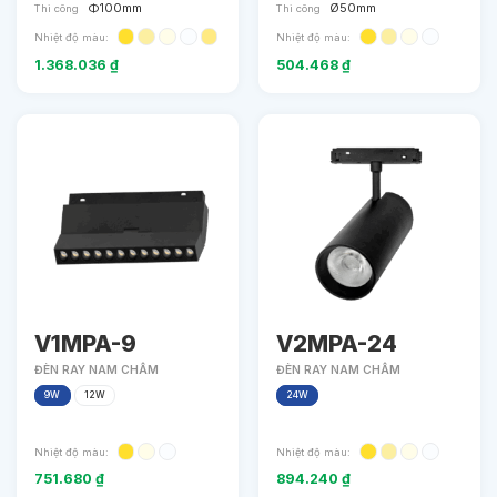
Φ100mm
Ø50mm
Thi công
Thi công
Nhiệt độ màu:
Nhiệt độ màu:
1.368.036
₫
504.468
₫
V1MPA-9
V2MPA-24
ĐÈN RAY NAM CHÂM
ĐÈN RAY NAM CHÂM
9W
12W
24W
Nhiệt độ màu:
Nhiệt độ màu:
751.680
₫
894.240
₫