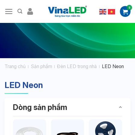
Bỏ
qua
nội
dung
Trang chủ
Sản phẩm
Đèn LED trong nhà
LED Neon
LED Neon
Dòng sản phẩm