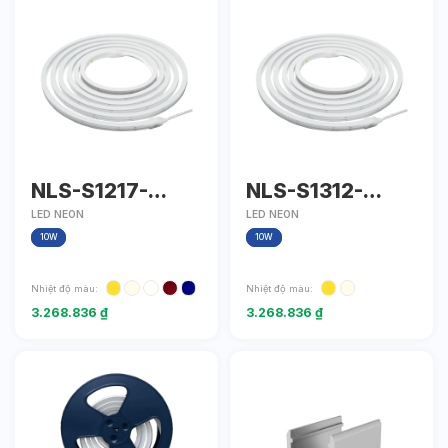
NLS-S1217-
NLS-S1312-
IP67-D24
IP67-D24
LED NEON
LED NEON
10W
10W
Nhiệt độ màu:
Nhiệt độ màu:
3.268.836
₫
3.268.836
₫