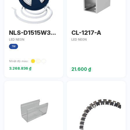
NLS-D1515W30-
CL-1217-A
D24
LED NEON
LED NEON
7W
Nhiệt độ màu:
3.268.836
₫
21.600
₫