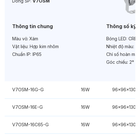
Dòng SP:
V7OSM
Chức năng:
On/Off
Thông tin chung
Thông số kỹ 
Màu vỏ:
Xám
Bóng LED:
CREE
Vật liệu:
Hợp kim nhôm
Nhiệt độ màu:
Xa
Chuẩn IP:
IP65
Chỉ số hoàn màu
Góc chiếu:
2°
V7OSM-16G-G
16W
96x96x130
V7OSM-16E-G
16W
96x96x130
V7OSM-16C65-G
16W
96x96x130