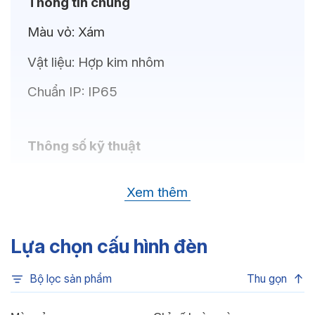
Thông tin chung
Màu vỏ:
Xám
Vật liệu:
Hợp kim nhôm
Chuẩn IP:
IP65
Thông số kỹ thuật
Bóng LED:
CREE (USA)
Xem thêm
Nhiệt độ màu:
Xanh dương, Xanh lá, Đỏ,
6500K, 4000K, 3000K
Lựa chọn cấu hình đèn
Chỉ số hoàn màu:
CRI 80
Bộ lọc sản phẩm
Thu gọn
Góc chiếu:
2°