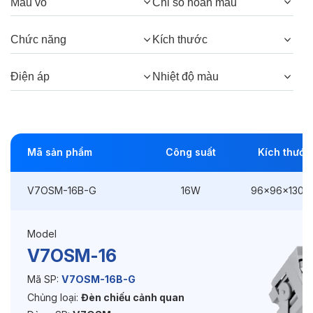
Màu vỏ
Chỉ số hoàn màu
Thông số Điện & Lắp đặt
Chức năng
Kích thước
Công suất:
16W
Điện áp
Nhiệt độ màu
Kiểu lắp đặt:
Ghim / Cắm
Điều hướng:
Có chỉnh hướng
Kích thước
96x96x130mm
Mã sản phẩm
Công suất
Kích thước
Điện áp:
220VAC, 50Hz
V7OSM-16B-G
16W
96x96x130
Độ bền & tùy chọn mở rộng
Model
V7OSM-16
Tuổi thọ:
>30000h
Mã SP:
V7OSM-16B-G
Bảo hành:
3 năm
Chủng loại:
Đèn chiếu cảnh quan