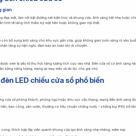
g gian
g đẹp mắt, làm nổi bật đường nét kiến trúc và khung cửa. Ánh sáng hắt nhẹ hoặc chi
ấn tinh tế tăng tính thẩm mỹ mặt tiền hoặc không gian nội thất.
sổ còn bổ sung ánh sáng cho khu vực gần cửa, giúp không gian luôn sáng rõ vào buổ
phần tăng sự tiện nghi, đảm bảo an toàn khi di chuyển.
được xem là yếu tố thu hút năng lượng tích cực vào nhà. Đèn cửa sổ có ánh sáng h
n bằng năng lượng, mang lại may mắn và tài lộc cho gia chủ.
i đèn LED chiếu cửa sổ phổ biến
ung cửa sổ phòng khách, phòng ngủ hoặc khu vực cầu thang, mang đến ánh sáng dịu n
tiền, ban công, sân vườn, thường có tiêu chuẩn chống nước – chống bụi IP65 trở lên
n cong, thích hợp lắp viền quanh khung cửa tạo ánh sáng nhẹ nhàng, mềm mại.