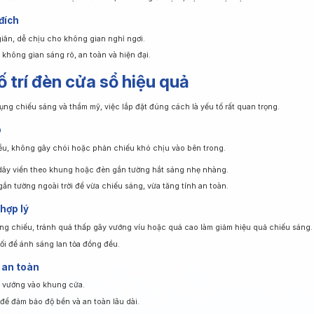
đích
iãn, dễ chịu cho không gian nghỉ ngơi.
không gian sáng rõ, an toàn và hiện đại.
ố trí đèn cửa sổ hiệu quả
ng chiếu sáng và thẩm mỹ, việc lắp đặt đúng cách là yếu tố rất quan trọng.
p
u, không gây chói hoặc phản chiếu khó chịu vào bên trong.
 dây viền theo khung hoặc đèn gắn tường hắt sáng nhẹ nhàng.
ắn tường ngoài trời để vừa chiếu sáng, vừa tăng tính an toàn.
hợp lý
ng chiếu, tránh quá thấp gây vướng víu hoặc quá cao làm giảm hiệu quả chiếu sáng.
i để ánh sáng lan tỏa đồng đều.
 an toàn
h vướng vào khung cửa.
để đảm bảo độ bền và an toàn lâu dài.