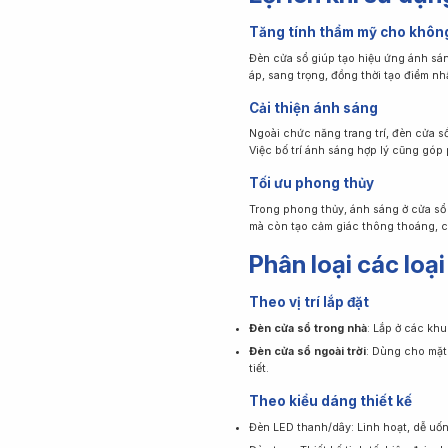
Tăng tính thẩm mỹ cho khôn
Đèn cửa sổ giúp tạo hiệu ứng ánh sán
áp, sang trọng, đồng thời tạo điểm nh
Cải thiện ánh sáng
Ngoài chức năng trang trí, đèn cửa 
Việc bố trí ánh sáng hợp lý cũng góp 
Tối ưu phong thủy
Trong phong thủy, ánh sáng ở cửa sổ 
mà còn tạo cảm giác thông thoáng, câ
Phân loại các loạ
Theo vị trí lắp đặt
Đèn cửa sổ trong nhà
: Lắp ở các kh
Đèn cửa sổ ngoài trời
: Dùng cho mặt 
tiết.
Theo kiểu dáng thiết kế
Đèn LED thanh/dây: Linh hoạt, dễ uố