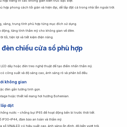
hù hợp trang trí các không gian kiến trúc đặc biệt.
ù hợp phong cách tối giản và hiện đại, dễ lắp đặt cả trong nhà lẫn ngoài trời.
g, vàng, trung tính phù hợp từng mục đích sử dụng.
h động, tăng tính thẩm mỹ cho không gian về đêm.
 tối, tiện lợi và tiết kiệm điện năng.
 đèn chiếu cửa sổ phù hợp
 LED dây hoặc đèn treo nghệ thuật để tạo điểm nhấn thẩm mỹ.
có công suất và độ sáng cao, ánh sáng rõ và phân bổ đều.
với không gian
ặc đèn gắn tường tinh gọn.
intage hoặc thiết kế mang hơi hướng Bohemian.
lắp đặt
chống nước – chống bụi IP65 để hoạt động bền bỉ trước thời tiết.
ố IP30–IP44, đảm bảo an toàn và thẩm mỹ.
 sổ VINALED có hiệu suất cao, ánh sáng ổn định, độ bền vượt trội.