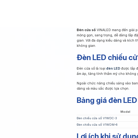
Đèn cửa sổ
VINALED mang đến giải ph
mỏng gọn, sang trọng, dễ dàng lắp đặt
gian. Với đa dạng kiểu dáng và kích 
không gian.
Đèn LED chiếu cửa
Đèn cửa sổ là loại
đèn LED
được lắp đ
ấm áp, tăng tính thẩm mỹ cho không g
Ngoài chức năng chiếu sáng vào ban 
dáng và màu sắc được lựa chọn.
Bảng giá đèn LED
Model
Đèn chiếu cửa sổ V1WDC-3
Đèn chiếu cửa sổ V1WDM-6
Lợi ích khi sử dụ