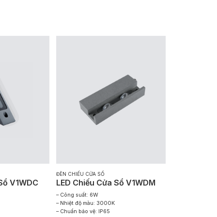
ĐÈN CHIẾU CỬA SỔ
 Sổ V1WDC
LED Chiếu Cửa Sổ V1WDM
– Công suất: 6W
– Nhiệt độ màu: 3000K
– Chuẩn bảo vệ: IP65