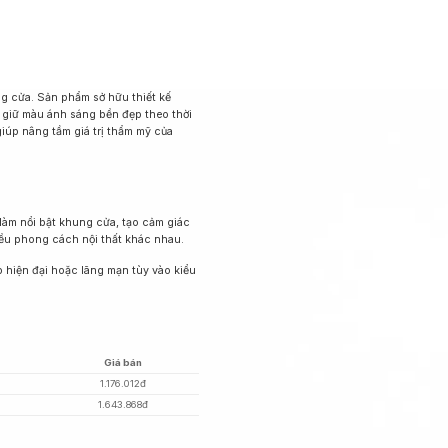
g cửa. Sản phẩm sở hữu thiết kế
a giữ màu ánh sáng bền đẹp theo thời
iúp nâng tầm giá trị thẩm mỹ của
làm nổi bật khung cửa, tạo cảm giác
iều phong cách nội thất khác nhau.
hiện đại hoặc lãng mạn tùy vào kiểu
Giá bán
1.176.012đ
1.643.868đ