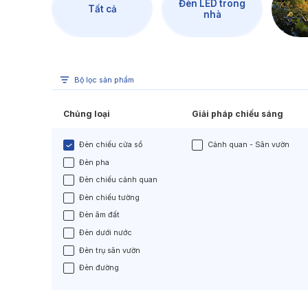
Đèn LED trong
Tất cả
nhà
Đèn Chiếu Cảnh Quan
Đèn LED Chiếu Tường
Bộ lọc sản phẩm
Chủng loại
Giải pháp chiếu sáng
Chủng loại
Giải pháp chiếu sáng
Đèn chiếu cửa sổ
Cảnh quan - Sân vườn
Đèn pha
Đèn chiếu cảnh quan
Đèn chiếu tường
Đèn âm đất
Đèn dưới nước
Đèn trụ sân vườn
Đèn đường
Đèn âm tường
Đèn ốp tường