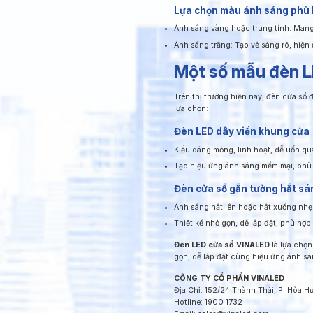
Lựa chọn màu ánh sáng phù
Ánh sáng vàng hoặc trung tính: Mang 
Ánh sáng trắng: Tạo vẻ sáng rõ, hiện đ
Một số mẫu đèn L
Trên thị trường hiện nay, đèn cửa sổ
lựa chọn:
Đèn LED dây viền khung cửa
Kiểu dáng mỏng, linh hoạt, dễ uốn q
Tạo hiệu ứng ánh sáng mềm mại, phù h
Đèn cửa sổ gắn tường hắt sá
Ánh sáng hắt lên hoặc hắt xuống nhẹ
Thiết kế nhỏ gọn, dễ lắp đặt, phù hợp 
Đèn LED cửa sổ VINALED
là lựa chọn
gọn, dễ lắp đặt cùng hiệu ứng ánh sá
CÔNG TY CỔ PHẦN VINALED
Địa Chỉ: 152/24 Thành Thái, P. Hòa 
Hotline: 1900 1732