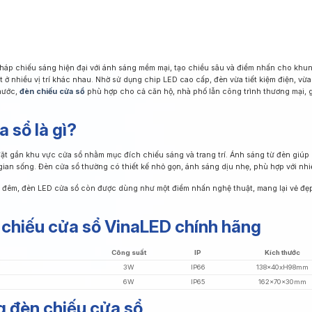
áp chiếu sáng hiện đại với ánh sáng mềm mại, tạo chiều sâu và điểm nhấn cho khun
 ở nhiều vị trí khác nhau. Nhờ sử dụng chip LED cao cấp, đèn vừa tiết kiệm điện, vừ
thước,
đèn chiếu cửa sổ
phù hợp cho cả căn hộ, nhà phố lẫn công trình thương mại, g
 sổ là gì?
ặt gần khu vực cửa sổ nhằm mục đích chiếu sáng và trang trí. Ánh sáng từ đèn giúp 
ian sống. Đèn cửa sổ thường có thiết kế nhỏ gọn, ánh sáng dịu nhẹ, phù hợp với nh
đêm, đèn LED cửa sổ còn được dùng như một điểm nhấn nghệ thuật, mang lại vẻ đẹp 
 chiếu cửa sổ VinaLED chính hãng
Công suất
IP
Kích thước
3W
IP66
138x40xH98mm
6W
IP65
162x70x30mm
ng đèn chiếu cửa sổ