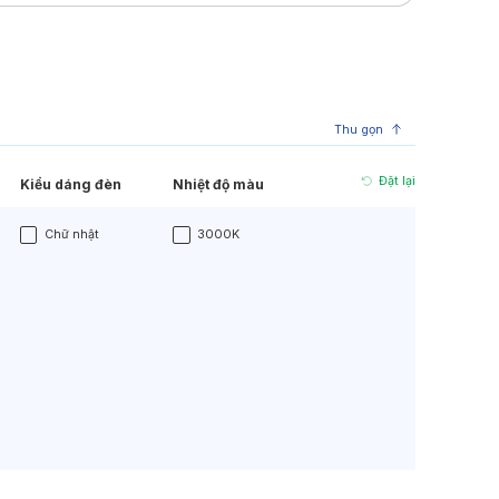
Đèn LED Sân Vườn
Đèn Đường
Thu gọn
Đặt lại
Kiểu dáng đèn
Nhiệt độ màu
Kiểu dáng đèn
Nhiệt độ màu
Chữ nhật
3000K