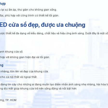
 hợp
lại sự ấm áp, thư giãn cho không gian sống.
ại, phù hợp với công trình có thiết kế tối giản.
ED cửa sổ đẹp, được ưa chuộng
 được thiết kế đa dạng về kiểu dáng, chất liệu và hiệu ứng ánh sáng. Dưới đây là một
uanh khung cửa sổ.
ợp với không gian hiện đại và tối giản.
ng
 nhàng, tôn lên vẻ đẹp của khung cửa.
cho cả nội thất và ngoại thất.
 đáng tin cậy cho những ai đang muốn tạo điểm nhấn ánh sáng nhẹ nhàng, hài hòa tr
ng dịu mắt giúp khung cửa trở nên sống động và nổi bật hơn.
Hưng, TP. HCM