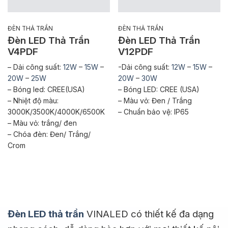
ĐÈN THẢ TRẦN
ĐÈN THẢ TRẦN
Đèn LED Thả Trần
Đèn LED Thả Trần
V4PDF
V12PDF
– Dải công suất:
12W
–
15W
–
-Dải công suất:
12W
–
15W
–
20W
–
25W
20W
–
30W
– Bóng led: CREE(USA)
– Bóng LED: CREE (USA)
– Nhiệt độ màu:
– Màu vỏ: Đen / Trắng
3000K/3500K/4000K/6500K
– Chuẩn bảo vệ: IP65
– Màu vỏ: trắng/ đen
– Chóa đèn: Đen/ Trắng/
Crom
Đèn LED thả trần
VINALED có thiết kế đa dạng