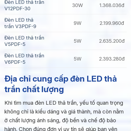
Đèn LED thả trần
30W
1.368.036đ
V12PDF-30
Đèn LED thả
9W
2.199.960đ
trần V3PDF-9
Đèn LED thả trần
5W
2.635.200đ
V5PDF-5
Đèn LED thả trần
5W
2.393.280đ
V6PDF-5
Địa chỉ cung cấp đèn LED thả
trần chất lượng
Khi tìm mua đèn LED thả trần, yếu tố quan trọng
không chỉ là kiểu dáng và giá thành, mà còn nằm
ở chất lượng ánh sáng, độ bền và chế độ bảo
hành. Chọn đúng đơn vị uy tín sẽ giúp bạn yên