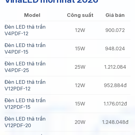
Model
Công suất
Giá bán
Đèn LED thả trần
12W
900.072
V4PDF-12
Đèn LED thả trần
15W
948.024
V4PDF-15
Đèn LED thả trần
25W
1.212.084
V4PDF-25
Đèn LED thả trần
12W
952.884đ
V12PDF-12
Đèn LED thả trần
15W
1.176.012đ
V12PDF-15
Đèn LED thả trần
20W
1.248.048đ
V12PDF-20