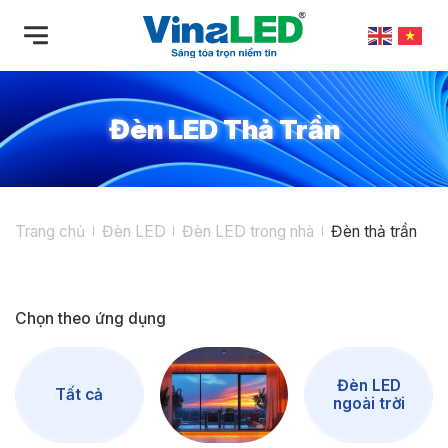
Bỏ
qua
nội
dung
Đèn LED Thả Trần
Trang chủ
Đèn LED
Đèn LED trong nhà
Đèn thả trần
Chọn theo ứng dụng
Đèn LED
Tất cả
ngoài trời