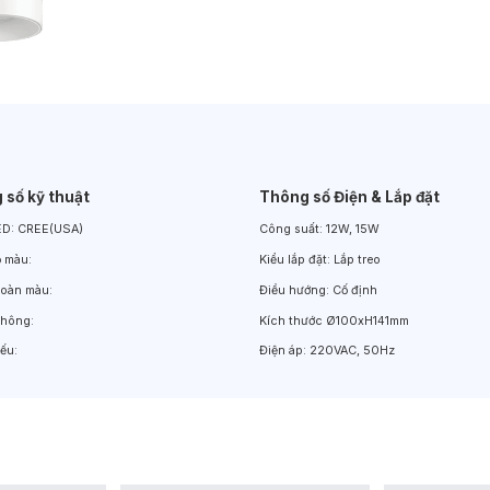
Đèn LED Chiếu Cửa Sổ
Đèn LED Âm Đất
Đèn Hồ Bơi
 số kỹ thuật
Thông số Điện & Lắp đặt
ED:
CREE(USA)
Công suất:
12W, 15W
ộ màu:
Kiểu lắp đặt:
Lắp treo
hoàn màu:
Điều hướng:
Cố định
hông:
Kích thước
Ø100xH141mm
ếu:
Điện áp:
220VAC, 50Hz