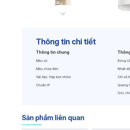
Đèn Chiếu Cảnh Quan
Đèn LED Chiếu Tường
Thông tin chi tiết
Thông tin chung
Thông
Màu vỏ:
Bóng L
Màu chóa đèn:
Nhiệt đ
Vật liệu:
Hợp kim nhôm
Chỉ số 
Chuẩn IP:
Quang t
Góc chi
Sản phẩm liên quan