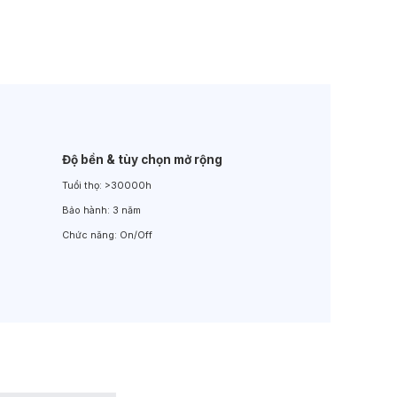
Đèn LED Sân Vườn
Đèn Đường
Độ bền & tùy chọn mở rộng
Tuổi thọ:
>30000h
Bảo hành:
3 năm
Chức năng:
On/Off