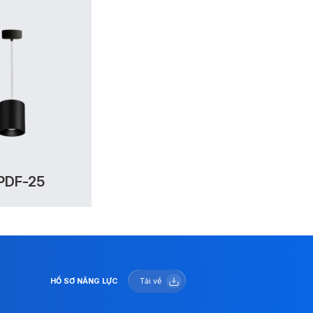
PDF-25
HỒ SƠ NĂNG LỰC
Tải về