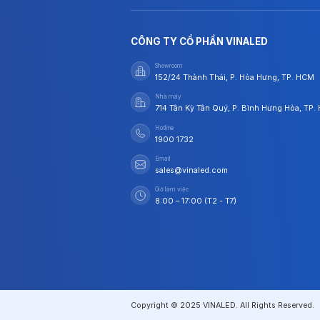
CÔNG TY CỔ PHẦN VINALED
Showroom
152/24 Thành Thái, P. Hòa Hưng, TP. HCM
Nhà máy
714 Tân Kỳ Tân Quý, P. Bình Hưng Hòa, TP
Hotline
1900 1732
Email
sales@vinaled.com
Giờ làm việc
8:00 – 17:00 (T2 - T7)
Copyright © 2025 VINALED. All Rights Reserved.