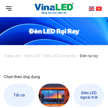
Bỏ
qua
nội
dung
Đèn LED Rọi Ray
Trang chủ
Đèn LED
Đèn LED trong nhà
Đèn rọi ray
Chọn theo ứng dụng
Đèn LED
Tất cả
ngoài trời