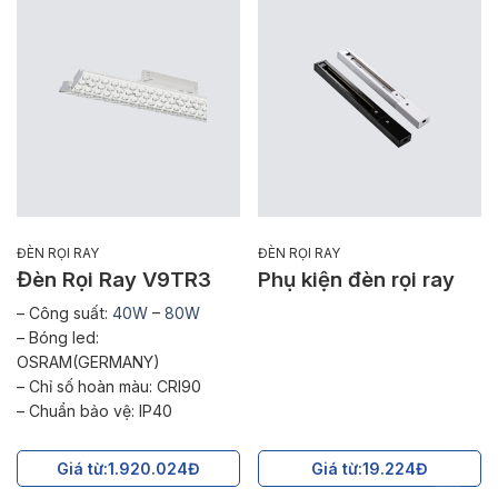
ĐÈN RỌI RAY
ĐÈN RỌI RAY
Đèn Rọi Ray V9TR3
Phụ kiện đèn rọi ray
– Công suất:
40W
–
80W
– Bóng led:
OSRAM(GERMANY)
– Chỉ số hoàn màu: CRI90
– Chuẩn bảo vệ: IP40
Giá từ:
1.920.024Đ
Giá từ:
19.224Đ