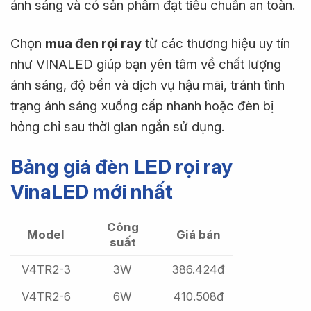
ánh sáng và có sản phẩm đạt tiêu chuẩn an toàn.
Chọn
mua đen rọi ray
từ các thương hiệu uy tín
như VINALED giúp bạn yên tâm về chất lượng
ánh sáng, độ bền và dịch vụ hậu mãi, tránh tình
trạng ánh sáng xuống cấp nhanh hoặc đèn bị
hỏng chỉ sau thời gian ngắn sử dụng.
Bảng giá đèn LED rọi ray
VinaLED mới nhất
Công
Model
Giá bán
suất
V4TR2-3
3W
386.424đ
V4TR2-6
6W
410.508đ