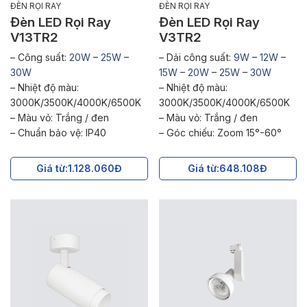
ĐÈN RỌI RAY
ĐÈN RỌI RAY
Đèn LED Rọi Ray
Đèn LED Rọi Ray
V13TR2
V3TR2
– Công suất:
20W
–
25W
–
– Dải công suất:
9W
–
12W
–
30W
15W
–
20W
–
25W
–
30W
– Nhiệt độ màu:
– Nhiệt độ màu:
3000K/3500K/4000K/6500K
3000K/3500K/4000K/6500K
– Màu vỏ: Trắng / đen
– Màu vỏ: Trắng / đen
– Chuẩn bảo vệ: IP40
– Góc chiếu: Zoom 15°-60°
Giá từ:
1.128.060Đ
Giá từ:
648.108Đ