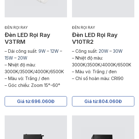
ĐÈN RỌI RAY
ĐÈN RỌI RAY
Đèn LED Rọi Ray
Đèn LED Rọi Ray
V3TRM
V10TR2
– Dải công suất:
9W
–
12W
–
– Công suất:
20W
–
30W
15W
–
20W
– Nhiệt độ màu:
– Nhiệt độ màu:
3000K/3500K/4000K/6500K
3000K/3500K/4000K/6500K
– Màu vỏ: Trắng / đen
– Màu vỏ: Trắng / đen
– Chỉ số hoàn màu: CRI90
– Góc chiếu: Zoom 15°-60°
Giá từ:
696.060Đ
Giá từ:
804.060Đ