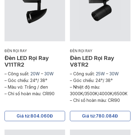
ĐÈN RỌI RAY
ĐÈN RỌI RAY
Đèn LED Rọi Ray
Đèn LED Rọi Ray
V11TR2
V8TR2
– Công suất:
20W
–
30W
– Công suất:
25W
–
30W
– Góc chiếu: 24°/ 38°
– Góc chiếu: 24°/ 38°
– Màu vỏ: Trắng / đen
– Nhiệt độ màu:
– Chỉ số hoàn màu: CRI90
3000K/3500K/4000K/6500K
– Chỉ số hoàn màu: CRI90
Giá từ:
804.060Đ
Giá từ:
780.084Đ