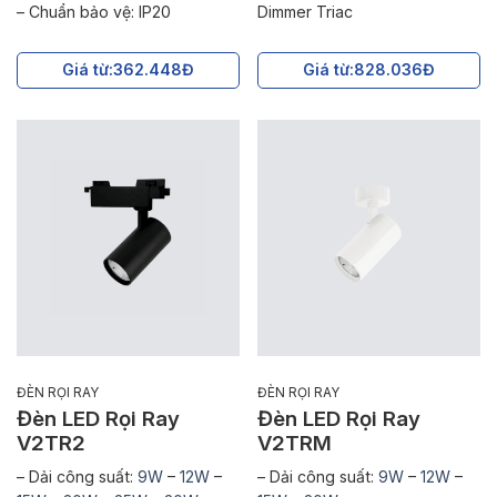
– Chuẩn bảo vệ: IP20
Dimmer Triac
Giá từ:
362.448Đ
Giá từ:
828.036Đ
ĐÈN RỌI RAY
ĐÈN RỌI RAY
Đèn LED Rọi Ray
Đèn LED Rọi Ray
V2TR2
V2TRM
– Dải công suất:
9W
–
12W
–
– Dải công suất:
9W
–
12W
–