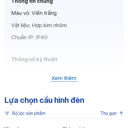
Thông tin chung
Màu vỏ:
Viền trắng
Vật liệu:
Hợp kim nhôm
Chuẩn IP:
IP40
Thông số kỹ thuật
Bóng LED:
OSRAM(GERMANY)
Xem thêm
Nhiệt độ màu:
6500K, 4000K, 3500K,
3000K, 3CCT
Lựa chọn cấu hình đèn
Chỉ số hoàn màu:
CRI80, CRI90
Bộ lọc sản phẩm
Thu gọn
Quang thông:
1440lm(C), 1440lm(N),
1380lm(W)