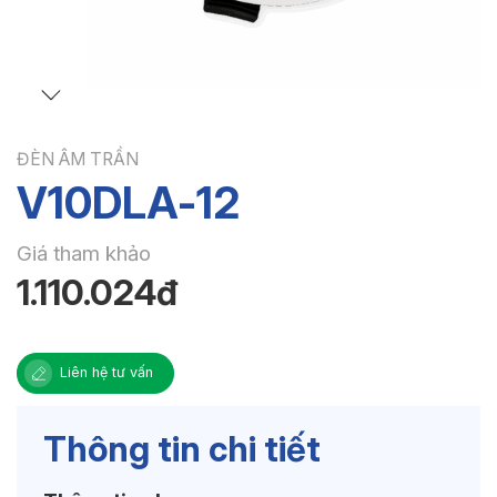
ĐÈN ÂM TRẦN
V10DLA-12
Giá tham khảo
1.110.024đ
Liên hệ tư vấn
Thông tin chi tiết