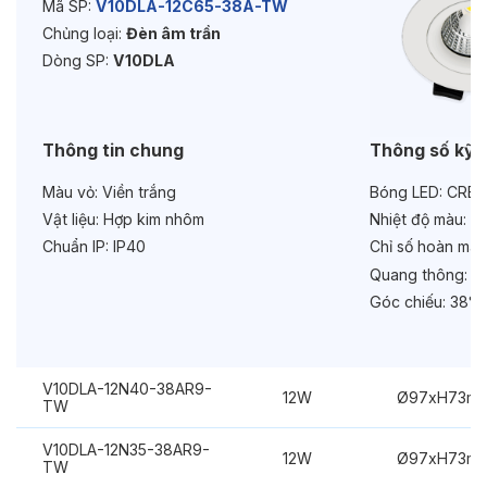
Mã SP:
V10DLA-12C65-38A-TW
Chủng loại:
Đèn âm trần
Tuổi thọ:
>30000h
Dòng SP:
V10DLA
Bảo hành:
3 năm
Chức năng:
Dimmer Dali
Thông tin chung
Thông số kỹ 
Chống chói:
Kính mờ
Màu vỏ:
Viền trắng
Bóng LED:
CREE
Vật liệu:
Hợp kim nhôm
Nhiệt độ màu:
6
Chuẩn IP:
IP40
Chỉ số hoàn màu
Quang thông:
14
Góc chiếu:
38°
V10DLA-12N40-38AR9-
12W
Ø97xH73m
TW
V10DLA-12N35-38AR9-
12W
Ø97xH73m
TW