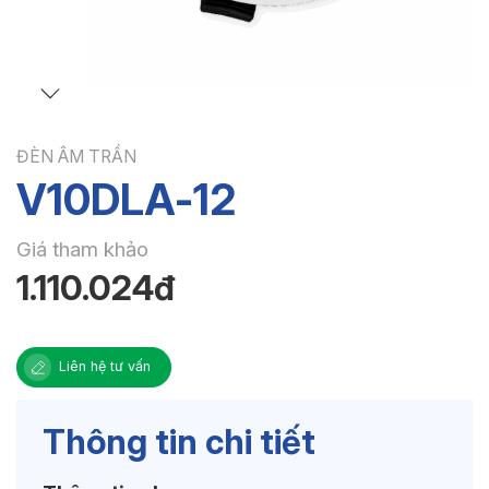
ĐÈN ÂM TRẦN
V10DLA-12
Giá tham khảo
1.110.024đ
Liên hệ tư vấn
Thông tin chi tiết