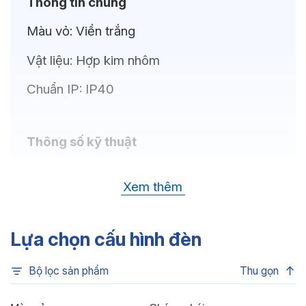
Thông tin chung
Màu vỏ:
Viền trắng
Vật liệu:
Hợp kim nhôm
Chuẩn IP:
IP40
Thông số kỹ thuật
Bóng LED:
CREE (USA)
Xem thêm
Nhiệt độ màu:
6500K, 4000K, 3500K,
3000K, 3CCT
Lựa chọn cấu hình đèn
Chỉ số hoàn màu:
CRI80, CRI90
Bộ lọc sản phẩm
Thu gọn
Quang thông:
1440lm(C), 1440lm(N),
1380lm(W)