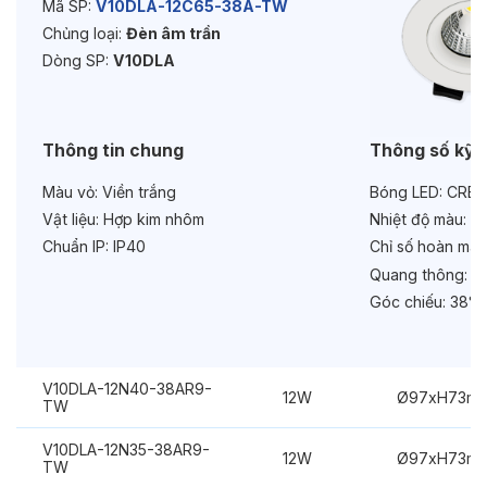
Mã SP:
V10DLA-12C65-38A-TW
Chủng loại:
Đèn âm trần
Tuổi thọ:
>30000h
Dòng SP:
V10DLA
Bảo hành:
3 năm
Chức năng:
Dimmer Dali
Thông tin chung
Thông số kỹ 
Chống chói:
Kính mờ
Màu vỏ:
Viền trắng
Bóng LED:
CREE
Vật liệu:
Hợp kim nhôm
Nhiệt độ màu:
6
Chuẩn IP:
IP40
Chỉ số hoàn màu
Quang thông:
14
Góc chiếu:
38°
V10DLA-12N40-38AR9-
12W
Ø97xH73m
TW
V10DLA-12N35-38AR9-
12W
Ø97xH73m
TW