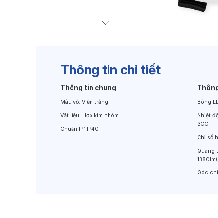
Đèn Chiếu Cảnh Quan
Đèn LED Chiếu Tường
Thông tin chi tiết
Thông tin chung
Thông
Màu vỏ:
Viền trắng
Bóng L
Vật liệu:
Hợp kim nhôm
Nhiệt đ
3CCT
Chuẩn IP:
IP40
Chỉ số 
Quang 
1380lm
Góc ch