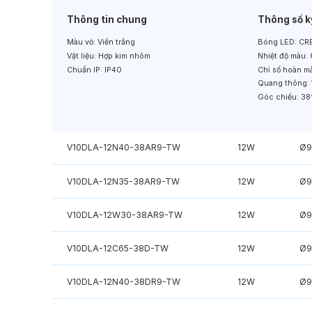
Thông tin chung
Thông số k
Màu vỏ:
Viền trắng
Bóng LED:
CRE
Vật liệu:
Hợp kim nhôm
Nhiệt độ màu:
Chuẩn IP:
IP40
Chỉ số hoàn m
Quang thông:
Góc chiếu:
38
V10DLA-12N40-38AR9-TW
12W
Ø9
V10DLA-12N35-38AR9-TW
12W
Ø9
V10DLA-12W30-38AR9-TW
12W
Ø9
V10DLA-12C65-38D-TW
12W
Ø9
V10DLA-12N40-38DR9-TW
12W
Ø9