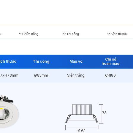
àu
Chức năng
Thi công
Kích thước
Chỉ số
ích thước
Thi công
Màu vỏ
hoàn màu
7xH73mm
Ø85mm
Viền trắng
CRI80