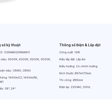
Đèn LED Chiếu Cửa Sổ
Đèn LED Âm Đất
Đèn Hồ Bơi
 số kỹ thuật
Thông số Điện & Lắp đặt
ED:
OSRAM(GERMANY)
Công suất:
12W
ộ màu:
6500K, 4000K, 3500K, 3000K,
Kiểu lắp đặt:
Lắp âm
Điều hướng:
Có chỉnh hướng
hoàn màu:
CRI80, CRI90
Kích thước
Ø97xH73mm
thông:
1440lm(C), 1440lm(N),
Thi công:
Ø85mm
(W)
Điện áp:
220VAC, 50Hz
iếu:
38°, 24°