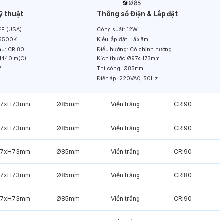
ỹ thuật
Thông số Điện & Lắp đặt
E (USA)
Công suất:
12W
6500K
Kiểu lắp đặt:
Lắp âm
àu:
CRI80
Điều hướng:
Có chỉnh hướng
1440lm(C)
Kích thước
Ø97xH73mm
°
Thi công:
Ø85mm
Điện áp:
220VAC, 50Hz
7xH73mm
Ø85mm
Viền trắng
CRI90
7xH73mm
Ø85mm
Viền trắng
CRI90
7xH73mm
Ø85mm
Viền trắng
CRI90
7xH73mm
Ø85mm
Viền trắng
CRI80
7xH73mm
Ø85mm
Viền trắng
CRI90