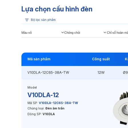
Lựa chọn cấu hình đèn
Bộ lọc sản phẩm
Màu vỏ
Chóng chói
Chỉ số hoàn m
Mã sản phẩm
Công suất
K
V10DLA-12C65-38A-TW
12W
Ø9
Model
V10DLA-12
Mã SP:
V10DLA-12C65-38A-TW
Chủng loại:
Đèn âm trần
Dòng SP:
V10DLA