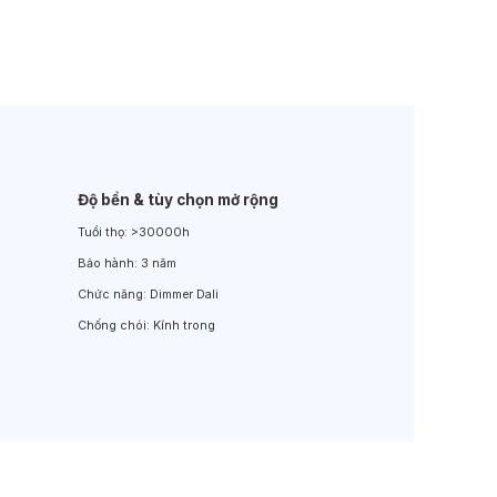
Đèn LED Sân Vườn
Đèn Đường
Độ bền & tùy chọn mở rộng
Tuổi thọ:
>30000h
Bảo hành:
3 năm
Chức năng:
Dimmer Dali
Chống chói:
Kính trong