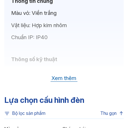
Thông tin chung
Màu vỏ:
Viền trắng
Vật liệu:
Hợp kim nhôm
Chuẩn IP:
IP40
Thông số kỹ thuật
Bóng LED:
OSRAM(GERMANY)
Xem thêm
Nhiệt độ màu:
6500K, 4000K, 3500K,
3000K, 3CCT
Lựa chọn cấu hình đèn
Chỉ số hoàn màu:
CRI80, CRI90
Bộ lọc sản phẩm
Thu gọn
Quang thông:
1125lm(C), 1125lm(N),
1090lm(W)