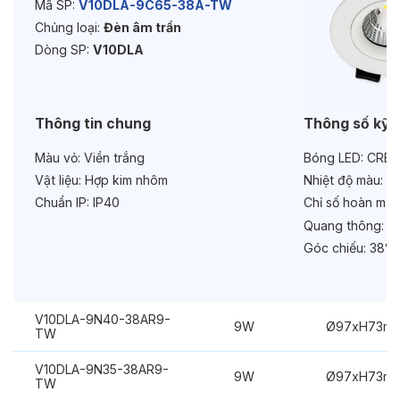
Mã SP:
V10DLA-9C65-38A-TW
Chủng loại:
Đèn âm trần
Tuổi thọ:
>30000h
Dòng SP:
V10DLA
Bảo hành:
3 năm
Chức năng:
Dimmer Triac
Thông tin chung
Thông số kỹ 
Chống chói:
Kính trong
Màu vỏ:
Viền trắng
Bóng LED:
CREE
Vật liệu:
Hợp kim nhôm
Nhiệt độ màu:
6
Chuẩn IP:
IP40
Chỉ số hoàn màu
Quang thông:
11
Góc chiếu:
38°
V10DLA-9N40-38AR9-
9W
Ø97xH73m
TW
V10DLA-9N35-38AR9-
9W
Ø97xH73m
TW