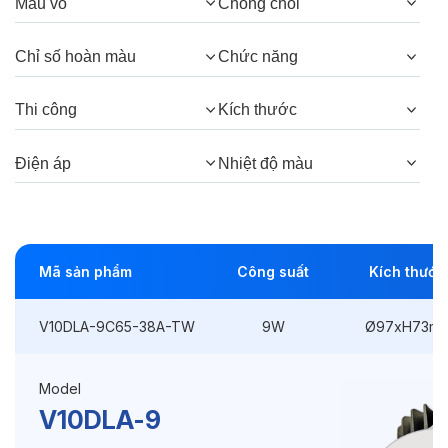
Màu vỏ
Chóng chói
Góc chiếu:
38°, 24°
Chỉ số hoàn màu
Chức năng
Thông số Điện & Lắp đặt
Thi công
Kích thước
Công suất:
9W
Điện áp
Nhiệt độ màu
Kiểu lắp đặt:
Lắp âm
Điều hướng:
Có chỉnh hướng
Mã sản phẩm
Công suất
Kích thước
Kích thước
Ø97xH73mm
Thi công:
Ø85mm
V10DLA-9C65-38A-TW
9W
Ø97xH73m
Điện áp:
220VAC, 50Hz
Model
V10DLA-9
Độ bền & tùy chọn mở rộng