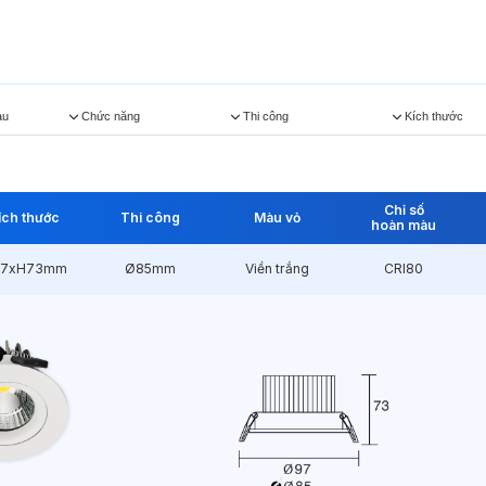
àu
Chức năng
Thi công
Kích thước
Chỉ số
ích thước
Thi công
Màu vỏ
hoàn màu
7xH73mm
Ø85mm
Viền trắng
CRI80