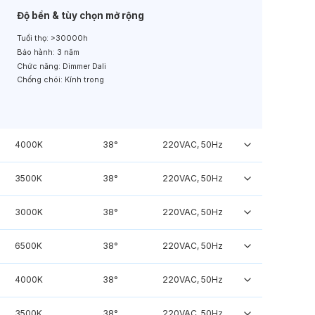
Độ bền & tùy chọn mở rộng
Tuổi thọ:
>30000h
Bảo hành:
3 năm
Chức năng:
Dimmer Dali
Chống chói:
Kính trong
4000K
38°
220VAC, 50Hz
3500K
38°
220VAC, 50Hz
3000K
38°
220VAC, 50Hz
6500K
38°
220VAC, 50Hz
4000K
38°
220VAC, 50Hz
3500K
38°
220VAC, 50Hz