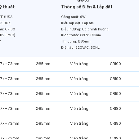
ỹ thuật
Thông số Điện & Lắp đặt
E (USA)
Công suất:
9W
6500K
Kiểu lắp đặt:
Lắp âm
àu:
CRI80
Điều hướng:
Có chỉnh hướng
1125lm(C)
Kích thước
Ø97xH73mm
°
Thi công:
Ø85mm
Điện áp:
220VAC, 50Hz
7xH73mm
Ø85mm
Viền trắng
CRI90
7xH73mm
Ø85mm
Viền trắng
CRI90
7xH73mm
Ø85mm
Viền trắng
CRI90
7xH73mm
Ø85mm
Viền trắng
CRI80
7xH73mm
Ø85mm
Viền trắng
CRI90
7xH73mm
Ø85mm
Viền trắng
CRI90