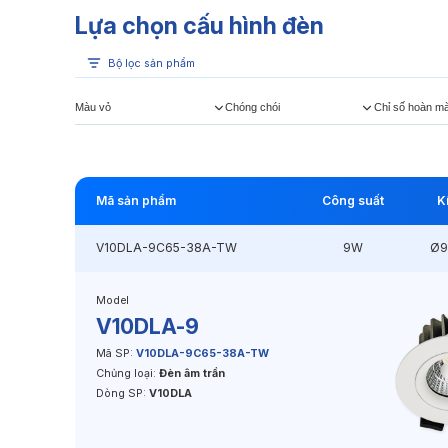
Lựa chọn cấu hình đèn
Bộ lọc sản phẩm
Màu vỏ
Chóng chói
Chỉ số hoàn m
Mã sản phẩm
Công suất
K
V10DLA-9C65-38A-TW
9W
Ø9
Model
V10DLA-9
Mã SP:
V10DLA-9C65-38A-TW
Chủng loại:
Đèn âm trần
Dòng SP:
V10DLA