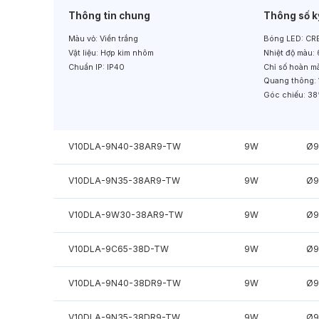
Thông tin chung
Thông số k
Màu vỏ:
Viền trắng
Bóng LED:
CRE
Vật liệu:
Hợp kim nhôm
Nhiệt độ màu:
Chuẩn IP:
IP40
Chỉ số hoàn m
Quang thông:
Góc chiếu:
38
V10DLA-9N40-38AR9-TW
9W
Ø9
V10DLA-9N35-38AR9-TW
9W
Ø9
V10DLA-9W30-38AR9-TW
9W
Ø9
V10DLA-9C65-38D-TW
9W
Ø9
V10DLA-9N40-38DR9-TW
9W
Ø9
V10DLA-9N35-38DR9-TW
9W
Ø9