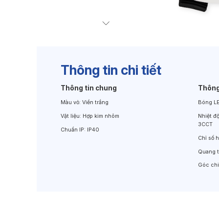
Đèn Chiếu Cảnh Quan
Đèn LED Chiếu Tường
Thông tin chi tiết
Thông tin chung
Thông
Màu vỏ:
Viền trắng
Bóng L
Vật liệu:
Hợp kim nhôm
Nhiệt đ
3CCT
Chuẩn IP:
IP40
Chỉ số 
Quang 
Góc ch