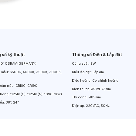
Đèn LED Chiếu Cửa Sổ
Đèn LED Âm Đất
Đèn Hồ Bơi
 số kỹ thuật
Thông số Điện & Lắp đặt
ED:
OSRAM(GERMANY)
Công suất:
9W
ộ màu:
6500K, 4000K, 3500K, 3000K,
Kiểu lắp đặt:
Lắp âm
Điều hướng:
Có chỉnh hướng
hoàn màu:
CRI80, CRI90
Kích thước
Ø97xH73mm
thông:
1125lm(C), 1125lm(N), 1090lm(W)
Thi công:
Ø85mm
iếu:
38°, 24°
Điện áp:
220VAC, 50Hz