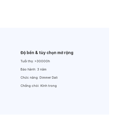
Đèn LED Sân Vườn
Đèn Đường
Độ bền & tùy chọn mở rộng
Tuổi thọ:
>30000h
Bảo hành:
3 năm
Chức năng:
Dimmer Dali
Chống chói:
Kính trong