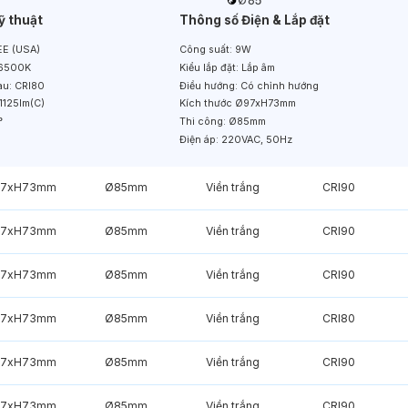
ỹ thuật
Thông số Điện & Lắp đặt
E (USA)
Công suất:
9W
6500K
Kiểu lắp đặt:
Lắp âm
àu:
CRI80
Điều hướng:
Có chỉnh hướng
1125lm(C)
Kích thước
Ø97xH73mm
°
Thi công:
Ø85mm
Điện áp:
220VAC, 50Hz
7xH73mm
Ø85mm
Viền trắng
CRI90
7xH73mm
Ø85mm
Viền trắng
CRI90
7xH73mm
Ø85mm
Viền trắng
CRI90
7xH73mm
Ø85mm
Viền trắng
CRI80
7xH73mm
Ø85mm
Viền trắng
CRI90
7xH73mm
Ø85mm
Viền trắng
CRI90