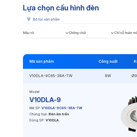
Lựa chọn cấu hình đèn
Bộ lọc sản phẩm
Màu vỏ
Chóng chói
Chỉ số hoàn m
Mã sản phẩm
Công suất
K
V10DLA-9C65-38A-TW
9W
Ø9
Model
V10DLA-9
Mã SP:
V10DLA-9C65-38A-TW
Chủng loại:
Đèn âm trần
Dòng SP:
V10DLA