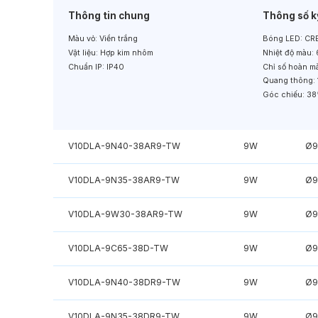
Thông tin chung
Thông số k
Màu vỏ:
Viền trắng
Bóng LED:
CRE
Vật liệu:
Hợp kim nhôm
Nhiệt độ màu:
Chuẩn IP:
IP40
Chỉ số hoàn m
Quang thông:
Góc chiếu:
38
V10DLA-9N40-38AR9-TW
9W
Ø9
V10DLA-9N35-38AR9-TW
9W
Ø9
V10DLA-9W30-38AR9-TW
9W
Ø9
V10DLA-9C65-38D-TW
9W
Ø9
V10DLA-9N40-38DR9-TW
9W
Ø9
V10DLA-9N35-38DR9-TW
9W
Ø9