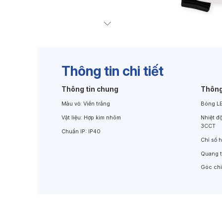
Đèn Chiếu Cảnh Quan
Đèn LED Chiếu Tường
Thông tin chi tiết
Thông tin chung
Thông
Màu vỏ:
Viền trắng
Bóng L
Vật liệu:
Hợp kim nhôm
Nhiệt đ
3CCT
Chuẩn IP:
IP40
Chỉ số 
Quang 
Góc ch