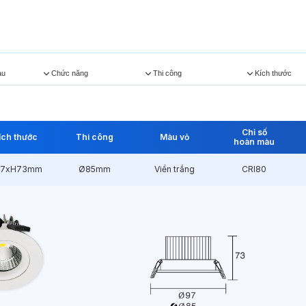
àu
Chức năng
Thi công
Kích thước
Chỉ số
ích thước
Thi công
Màu vỏ
hoàn màu
7xH73mm
Ø85mm
Viền trắng
CRI80