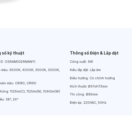
Đèn LED Chiếu Cửa Sổ
Đèn LED Âm Đất
Đèn Hồ Bơi
 số kỹ thuật
Thông số Điện & Lắp đặt
ED:
OSRAM(GERMANY)
Công suất:
9W
ộ màu:
6500K, 4000K, 3500K, 3000K,
Kiểu lắp đặt:
Lắp âm
Điều hướng:
Có chỉnh hướng
hoàn màu:
CRI80, CRI90
Kích thước
Ø97xH73mm
thông:
1125lm(C), 1125lm(N), 1090lm(W)
Thi công:
Ø85mm
iếu:
38°, 24°
Điện áp:
220VAC, 50Hz