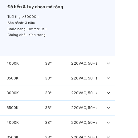
Độ bền & tùy chọn mở rộng
Tuổi thọ:
>30000h
Bảo hành:
3 năm
Chức năng:
Dimmer Dali
Chống chói:
Kính trong
4000K
38°
220VAC, 50Hz
3500K
38°
220VAC, 50Hz
3000K
38°
220VAC, 50Hz
6500K
38°
220VAC, 50Hz
4000K
38°
220VAC, 50Hz
3500K
38°
220VAC, 50Hz