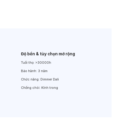
Đèn LED Sân Vườn
Đèn Đường
Độ bền & tùy chọn mở rộng
Tuổi thọ:
>30000h
Bảo hành:
3 năm
Chức năng:
Dimmer Dali
Chống chói:
Kính trong