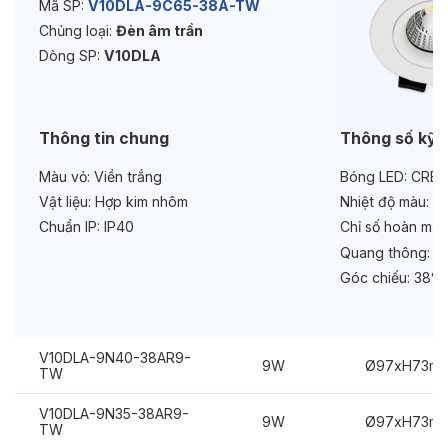
Mã SP:
V10DLA-9C65-38A-TW
Chủng loại:
Đèn âm trần
Tuổi thọ:
>30000h
Dòng SP:
V10DLA
Bảo hành:
3 năm
Chức năng:
Dimmer Dali
Thông tin chung
Thông số kỹ 
Chống chói:
Kính trong
Màu vỏ:
Viền trắng
Bóng LED:
CREE
Vật liệu:
Hợp kim nhôm
Nhiệt độ màu:
6
Chuẩn IP:
IP40
Chỉ số hoàn màu
Quang thông:
11
Góc chiếu:
38°
V10DLA-9N40-38AR9-
9W
Ø97xH73m
TW
V10DLA-9N35-38AR9-
9W
Ø97xH73m
TW