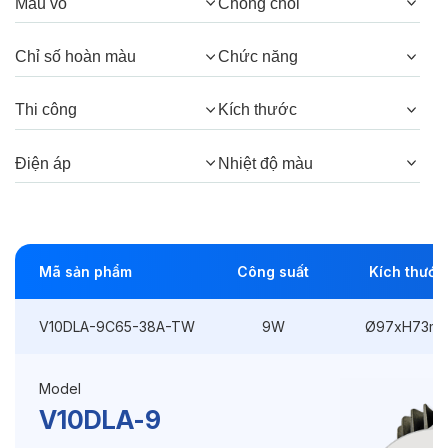
Màu vỏ
Chóng chói
Góc chiếu:
38°, 24°
Chỉ số hoàn màu
Chức năng
Thông số Điện & Lắp đặt
Thi công
Kích thước
Công suất:
9W
Điện áp
Nhiệt độ màu
Kiểu lắp đặt:
Lắp âm
Điều hướng:
Có chỉnh hướng
Mã sản phẩm
Công suất
Kích thước
Kích thước
Ø97xH73mm
Thi công:
Ø85mm
V10DLA-9C65-38A-TW
9W
Ø97xH73m
Điện áp:
220VAC, 50Hz
Model
V10DLA-9
Độ bền & tùy chọn mở rộng