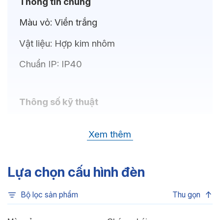
Thông tin chung
Màu vỏ:
Viền trắng
Vật liệu:
Hợp kim nhôm
Chuẩn IP:
IP40
Thông số kỹ thuật
Bóng LED:
CREE (USA)
Xem thêm
Nhiệt độ màu:
6500K, 4000K, 3500K,
3000K, 3CCT
Lựa chọn cấu hình đèn
Chỉ số hoàn màu:
CRI80, CRI90
Bộ lọc sản phẩm
Thu gọn
Quang thông:
1125lm(C), 1125lm(N),
1090lm(W)