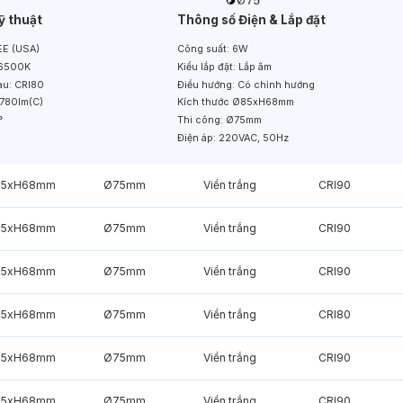
ỹ thuật
Thông số Điện & Lắp đặt
E (USA)
Công suất:
6W
6500K
Kiểu lắp đặt:
Lắp âm
àu:
CRI80
Điều hướng:
Có chỉnh hướng
780lm(C)
Kích thước
Ø85xH68mm
°
Thi công:
Ø75mm
Điện áp:
220VAC, 50Hz
85xH68mm
Ø75mm
Viền trắng
CRI90
85xH68mm
Ø75mm
Viền trắng
CRI90
85xH68mm
Ø75mm
Viền trắng
CRI90
85xH68mm
Ø75mm
Viền trắng
CRI80
85xH68mm
Ø75mm
Viền trắng
CRI90
85xH68mm
Ø75mm
Viền trắng
CRI90