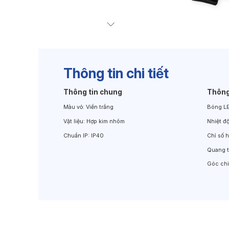
Đèn Chiếu Cảnh Quan
Đèn LED Chiếu Tường
Thông tin chi tiết
Thông tin chung
Thông
Màu vỏ:
Viền trắng
Bóng L
Vật liệu:
Hợp kim nhôm
Nhiệt đ
Chuẩn IP:
IP40
Chỉ số 
Quang 
Góc ch