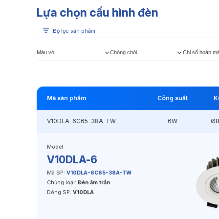
Lựa chọn cấu hình đèn
Bộ lọc sản phẩm
Màu vỏ
Chóng chói
Chỉ số hoàn m
Mã sản phẩm
Công suất
K
V10DLA-6C65-38A-TW
6W
Ø
Model
V10DLA-6
Mã SP:
V10DLA-6C65-38A-TW
Chủng loại:
Đèn âm trần
Dòng SP:
V10DLA