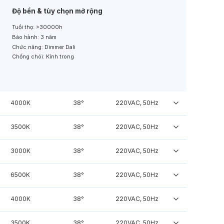
Độ bền & tùy chọn mở rộng
Tuổi thọ:
>30000h
Bảo hành:
3 năm
Chức năng:
Dimmer Dali
Chống chói:
Kính trong
4000K
38°
220VAC, 50Hz
3500K
38°
220VAC, 50Hz
3000K
38°
220VAC, 50Hz
6500K
38°
220VAC, 50Hz
4000K
38°
220VAC, 50Hz
3500K
38°
220VAC, 50Hz