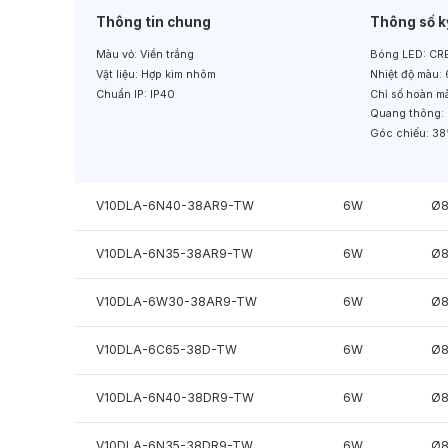
Thông tin chung
Thông số k
Màu vỏ:
Viền trắng
Bóng LED:
CRE
Vật liệu:
Hợp kim nhôm
Nhiệt độ màu:
Chuẩn IP:
IP40
Chỉ số hoàn m
Quang thông:
Góc chiếu:
38
V10DLA-6N40-38AR9-TW
6W
Ø
V10DLA-6N35-38AR9-TW
6W
Ø
V10DLA-6W30-38AR9-TW
6W
Ø
V10DLA-6C65-38D-TW
6W
Ø
V10DLA-6N40-38DR9-TW
6W
Ø
V10DLA-6N35-38DR9-TW
6W
Ø