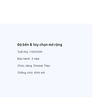
Đèn LED Sân Vườn
Đèn Đường
Độ bền & tùy chọn mở rộng
Tuổi thọ:
>30000h
Bảo hành:
3 năm
Chức năng:
Dimmer Triac
Chống chói:
Kính mờ