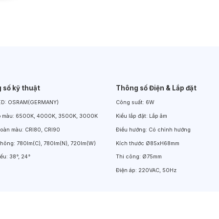
Đèn LED Chiếu Cửa Sổ
Đèn LED Âm Đất
Đèn Hồ Bơi
 số kỹ thuật
Thông số Điện & Lắp đặt
ED:
OSRAM(GERMANY)
Công suất:
6W
ộ màu:
6500K, 4000K, 3500K, 3000K
Kiểu lắp đặt:
Lắp âm
hoàn màu:
CRI80, CRI90
Điều hướng:
Có chỉnh hướng
thông:
780lm(C), 780lm(N), 720lm(W)
Kích thước
Ø85xH68mm
iếu:
38°, 24°
Thi công:
Ø75mm
Điện áp:
220VAC, 50Hz