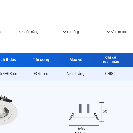
àu
Chức năng
Thi công
Kích thước
Chỉ số
ích thước
Thi công
Màu vỏ
hoàn màu
85xH68mm
Ø75mm
Viền trắng
CRI80