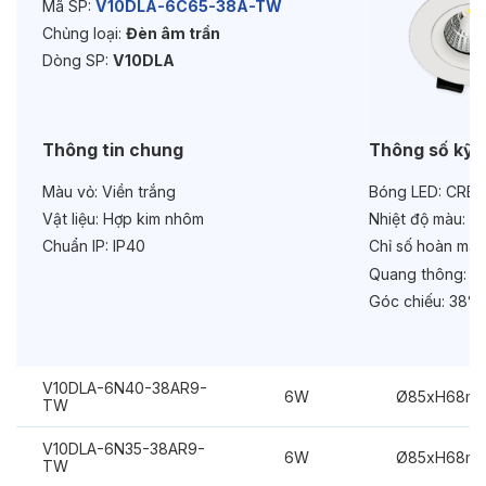
Mã SP:
V10DLA-6C65-38A-TW
Chủng loại:
Đèn âm trần
Tuổi thọ:
>30000h
Dòng SP:
V10DLA
Bảo hành:
3 năm
Chức năng:
On/Off
Thông tin chung
Thông số kỹ 
Chống chói:
Kính mờ
Màu vỏ:
Viền trắng
Bóng LED:
CREE
Vật liệu:
Hợp kim nhôm
Nhiệt độ màu:
6
Chuẩn IP:
IP40
Chỉ số hoàn màu
Quang thông:
78
Góc chiếu:
38°
V10DLA-6N40-38AR9-
6W
Ø85xH68m
TW
V10DLA-6N35-38AR9-
6W
Ø85xH68m
TW