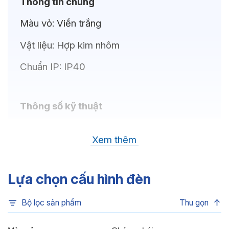
Thông tin chung
Màu vỏ:
Viền trắng
Vật liệu:
Hợp kim nhôm
Chuẩn IP:
IP40
Thông số kỹ thuật
Bóng LED:
CREE (USA)
Xem thêm
Nhiệt độ màu:
6500K, 4000K, 3500K,
3000K
Lựa chọn cấu hình đèn
Chỉ số hoàn màu:
CRI80, CRI90
Bộ lọc sản phẩm
Thu gọn
Quang thông:
780lm(C), 780lm(N),
720lm(W)