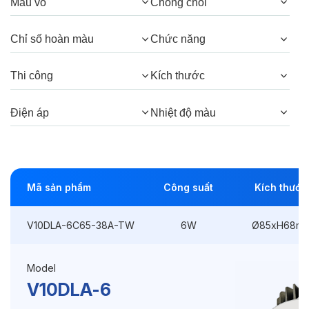
Màu vỏ
Chóng chói
Góc chiếu:
38°, 24°
Chỉ số hoàn màu
Chức năng
Thông số Điện & Lắp đặt
Thi công
Kích thước
Công suất:
6W
Điện áp
Nhiệt độ màu
Kiểu lắp đặt:
Lắp âm
Điều hướng:
Có chỉnh hướng
Mã sản phẩm
Công suất
Kích thước
Kích thước
Ø85xH68mm
Thi công:
Ø75mm
V10DLA-6C65-38A-TW
6W
Ø85xH68m
Điện áp:
220VAC, 50Hz
Model
V10DLA-6
Độ bền & tùy chọn mở rộng