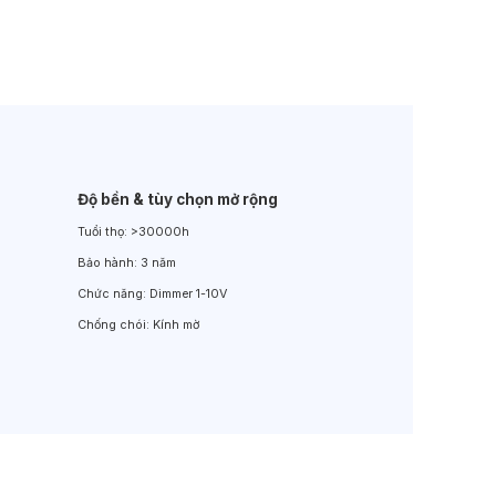
Đèn LED Sân Vườn
Đèn Đường
Độ bền & tùy chọn mở rộng
Tuổi thọ:
>30000h
Bảo hành:
3 năm
Chức năng:
Dimmer 1-10V
Chống chói:
Kính mờ