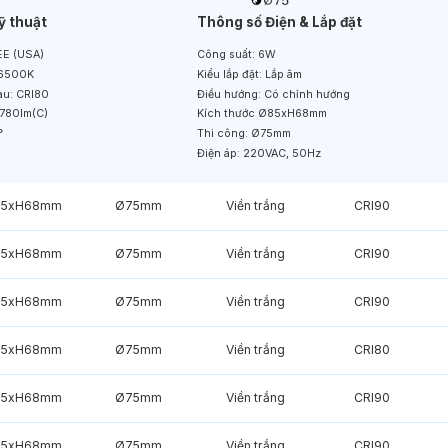
ỹ thuật
Thông số Điện & Lắp đặt
E (USA)
Công suất:
6W
6500K
Kiểu lắp đặt:
Lắp âm
àu:
CRI80
Điều hướng:
Có chỉnh hướng
780lm(C)
Kích thước
Ø85xH68mm
°
Thi công:
Ø75mm
Điện áp:
220VAC, 50Hz
85xH68mm
Ø75mm
Viền trắng
CRI90
85xH68mm
Ø75mm
Viền trắng
CRI90
85xH68mm
Ø75mm
Viền trắng
CRI90
85xH68mm
Ø75mm
Viền trắng
CRI80
85xH68mm
Ø75mm
Viền trắng
CRI90
85xH68mm
Ø75mm
Viền trắng
CRI90