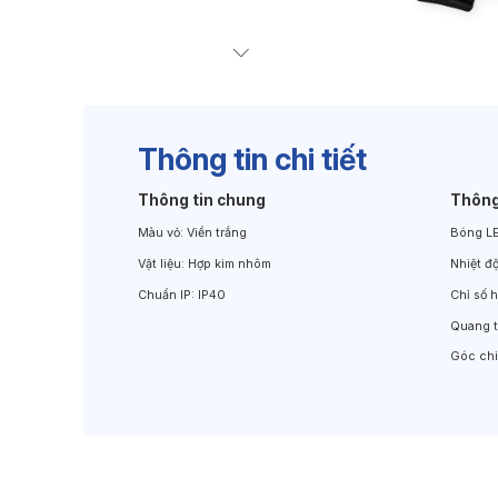
Đèn Chiếu Cảnh Quan
Đèn LED Chiếu Tường
Thông tin chi tiết
Thông tin chung
Thông
Màu vỏ:
Viền trắng
Bóng L
Vật liệu:
Hợp kim nhôm
Nhiệt đ
Chuẩn IP:
IP40
Chỉ số 
Quang 
Góc ch