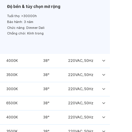
Độ bền & tùy chọn mở rộng
Tuổi thọ:
>30000h
Bảo hành:
3 năm
Chức năng:
Dimmer Dali
Chống chói:
Kính trong
4000K
38°
220VAC, 50Hz
3500K
38°
220VAC, 50Hz
3000K
38°
220VAC, 50Hz
6500K
38°
220VAC, 50Hz
4000K
38°
220VAC, 50Hz
3500K
38°
220VAC, 50Hz