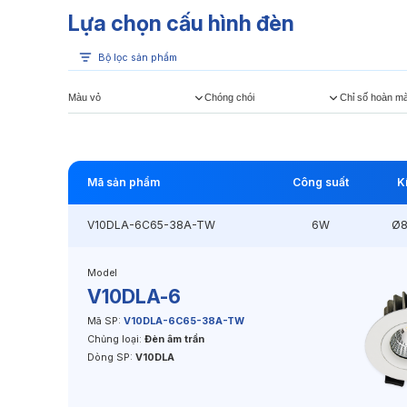
Lựa chọn cấu hình đèn
Bộ lọc sản phẩm
Màu vỏ
Chóng chói
Chỉ số hoàn m
Mã sản phẩm
Công suất
K
V10DLA-6C65-38A-TW
6W
Ø
Model
V10DLA-6
Mã SP:
V10DLA-6C65-38A-TW
Chủng loại:
Đèn âm trần
Dòng SP:
V10DLA