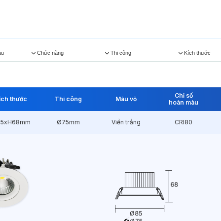
àu
Chức năng
Thi công
Kích thước
Chỉ số
ích thước
Thi công
Màu vỏ
hoàn màu
85xH68mm
Ø75mm
Viền trắng
CRI80