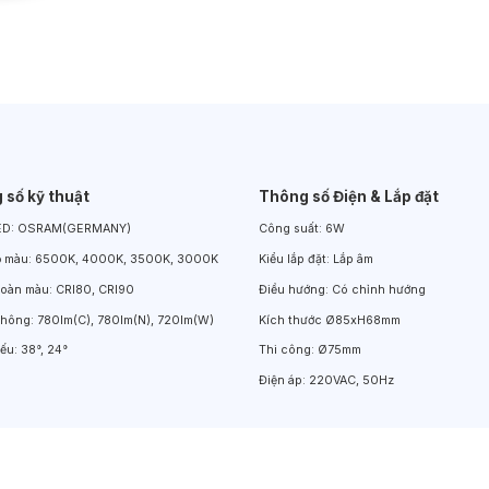
Đèn LED Chiếu Cửa Sổ
Đèn LED Âm Đất
Đèn Hồ Bơi
 số kỹ thuật
Thông số Điện & Lắp đặt
ED:
OSRAM(GERMANY)
Công suất:
6W
ộ màu:
6500K, 4000K, 3500K, 3000K
Kiểu lắp đặt:
Lắp âm
hoàn màu:
CRI80, CRI90
Điều hướng:
Có chỉnh hướng
thông:
780lm(C), 780lm(N), 720lm(W)
Kích thước
Ø85xH68mm
iếu:
38°, 24°
Thi công:
Ø75mm
Điện áp:
220VAC, 50Hz