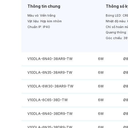
Thông tin chung
Thông số k
Màu vỏ:
Viền trắng
Bóng LED:
CRE
Vật liệu:
Hợp kim nhôm
Nhiệt độ màu:
Chuẩn IP:
IP40
Chỉ số hoàn m
Quang thông:
Góc chiếu:
38
V10DLA-6N40-38AR9-TW
6W
Ø
V10DLA-6N35-38AR9-TW
6W
Ø
V10DLA-6W30-38AR9-TW
6W
Ø
V10DLA-6C65-38D-TW
6W
Ø
V10DLA-6N40-38DR9-TW
6W
Ø
V10DLA-6N35-38DR9-TW
6W
Ø