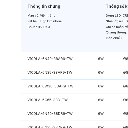
Thông tin chung
Thông số k
Màu vỏ:
Viền trắng
Bóng LED:
CRE
Vật liệu:
Hợp kim nhôm
Nhiệt độ màu:
Chuẩn IP:
IP40
Chỉ số hoàn m
Quang thông:
Góc chiếu:
38
V10DLA-6N40-38AR9-TW
6W
Ø
V10DLA-6N35-38AR9-TW
6W
Ø
V10DLA-6W30-38AR9-TW
6W
Ø
V10DLA-6C65-38D-TW
6W
Ø
V10DLA-6N40-38DR9-TW
6W
Ø
V10DLA-6N35-38DR9-TW
6W
Ø