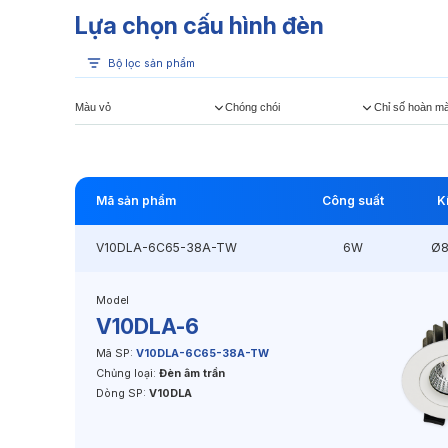
Lựa chọn cấu hình đèn
Bộ lọc sản phẩm
Màu vỏ
Chóng chói
Chỉ số hoàn m
Mã sản phẩm
Công suất
K
V10DLA-6C65-38A-TW
6W
Ø
Model
V10DLA-6
Mã SP:
V10DLA-6C65-38A-TW
Chủng loại:
Đèn âm trần
Dòng SP:
V10DLA