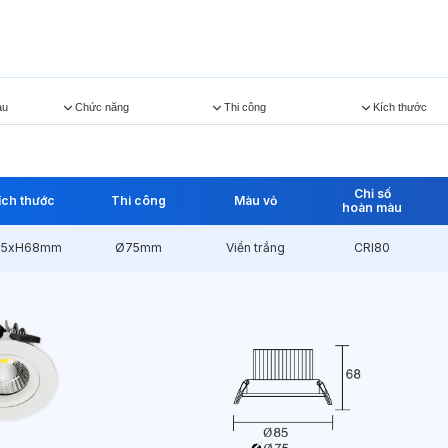
àu
Chức năng
Thi công
Kích thước
Chỉ số
ích thước
Thi công
Màu vỏ
hoàn màu
85xH68mm
Ø75mm
Viền trắng
CRI80