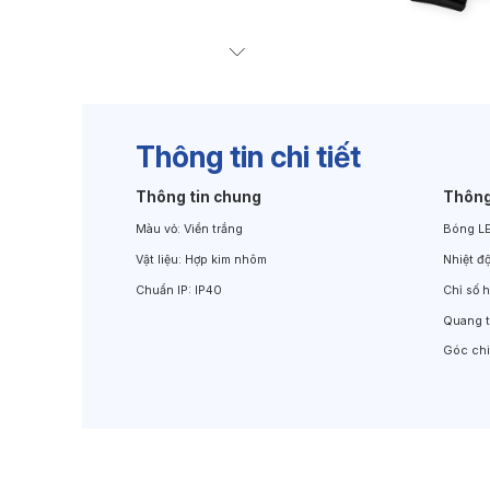
Đèn Chiếu Cảnh Quan
Đèn LED Chiếu Tường
Thông tin chi tiết
Thông tin chung
Thông
Màu vỏ:
Viền trắng
Bóng L
Vật liệu:
Hợp kim nhôm
Nhiệt đ
Chuẩn IP:
IP40
Chỉ số 
Quang 
Góc ch