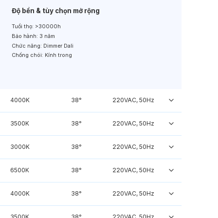
Độ bền & tùy chọn mở rộng
Tuổi thọ:
>30000h
Bảo hành:
3 năm
Chức năng:
Dimmer Dali
Chống chói:
Kính trong
4000K
38°
220VAC, 50Hz
3500K
38°
220VAC, 50Hz
3000K
38°
220VAC, 50Hz
6500K
38°
220VAC, 50Hz
4000K
38°
220VAC, 50Hz
3500K
38°
220VAC, 50Hz