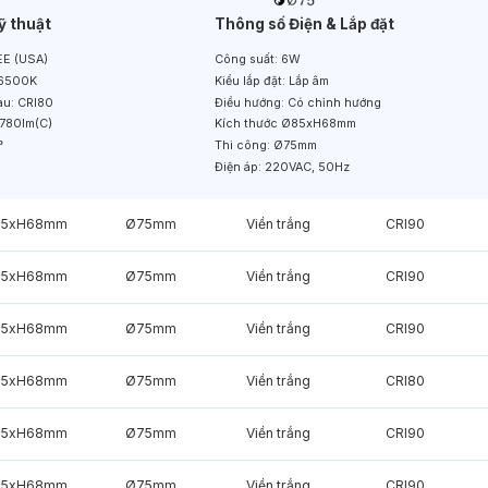
ỹ thuật
Thông số Điện & Lắp đặt
E (USA)
Công suất:
6W
6500K
Kiểu lắp đặt:
Lắp âm
àu:
CRI80
Điều hướng:
Có chỉnh hướng
780lm(C)
Kích thước
Ø85xH68mm
°
Thi công:
Ø75mm
Điện áp:
220VAC, 50Hz
85xH68mm
Ø75mm
Viền trắng
CRI90
85xH68mm
Ø75mm
Viền trắng
CRI90
85xH68mm
Ø75mm
Viền trắng
CRI90
85xH68mm
Ø75mm
Viền trắng
CRI80
85xH68mm
Ø75mm
Viền trắng
CRI90
85xH68mm
Ø75mm
Viền trắng
CRI90