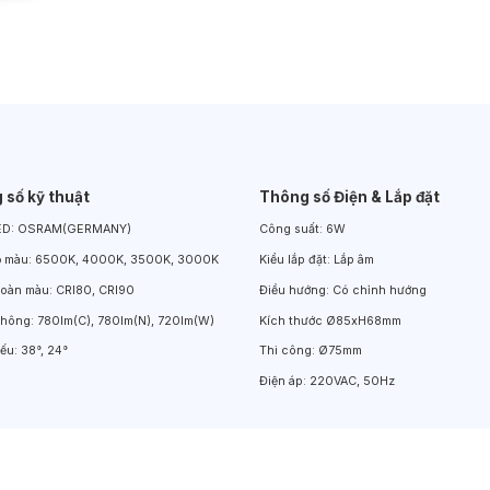
Đèn LED Chiếu Cửa Sổ
Đèn LED Âm Đất
Đèn Hồ Bơi
 số kỹ thuật
Thông số Điện & Lắp đặt
ED:
OSRAM(GERMANY)
Công suất:
6W
ộ màu:
6500K, 4000K, 3500K, 3000K
Kiểu lắp đặt:
Lắp âm
hoàn màu:
CRI80, CRI90
Điều hướng:
Có chỉnh hướng
thông:
780lm(C), 780lm(N), 720lm(W)
Kích thước
Ø85xH68mm
iếu:
38°, 24°
Thi công:
Ø75mm
Điện áp:
220VAC, 50Hz