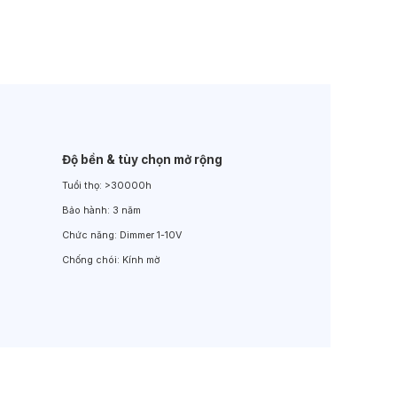
Đèn LED Sân Vườn
Đèn Đường
Độ bền & tùy chọn mở rộng
Tuổi thọ:
>30000h
Bảo hành:
3 năm
Chức năng:
Dimmer 1-10V
Chống chói:
Kính mờ