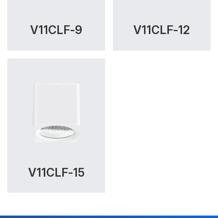
Công suất:
9W, 12W, 15W
V11CLF-9
V11CLF-12
Kiểu lắp đặt:
Lắp nổi
Kích thước
90x90x90mm
Điện áp:
220VAC, 50Hz
Độ bền & tùy chọn mở rộng
Tuổi thọ:
>30000h
Bảo hành:
3 năm
V11CLF-15
Chức năng:
On/Off, 3 chế độ màu