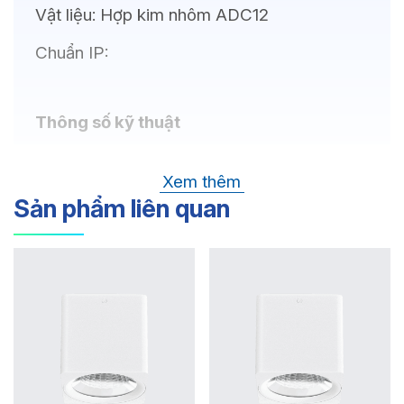
Vật liệu:
Hợp kim nhôm ADC12
Chuẩn IP:
Thông số kỹ thuật
Bóng LED:
CREE(USA)
Xem thêm
Nhiệt độ màu:
Sản phẩm liên quan
Chỉ số hoàn màu:
Quang thông:
Góc chiếu:
Thông số Điện & Lắp đặt