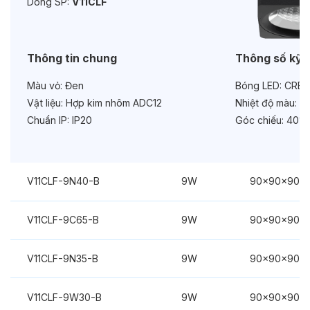
Dòng SP:
V11CLF
Chức năng:
On/Off
Thông tin chung
Thông số kỹ 
Màu vỏ:
Đen
Bóng LED:
CREE
Vật liệu:
Hợp kim nhôm ADC12
Nhiệt độ màu:
3
Chuẩn IP:
IP20
Góc chiếu:
40°
V11CLF-9N40-B
9W
90x90x90m
V11CLF-9C65-B
9W
90x90x90m
V11CLF-9N35-B
9W
90x90x90m
V11CLF-9W30-B
9W
90x90x90m