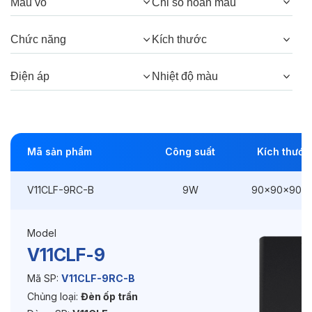
Màu vỏ
Chỉ số hoàn màu
Góc chiếu:
40°
Chức năng
Kích thước
Thông số Điện & Lắp đặt
Điện áp
Nhiệt độ màu
Công suất:
9W
Kiểu lắp đặt:
Lắp nổi
Mã sản phẩm
Công suất
Kích thước
Kích thước
90x90x90mm
V11CLF-9RC-B
9W
90x90x90m
Điện áp:
220VAC, 50Hz
Model
Độ bền & tùy chọn mở rộng
V11CLF-9
Tuổi thọ:
>30000h
Mã SP:
V11CLF-9RC-B
Chủng loại:
Đèn ốp trần
Bảo hành:
3 năm