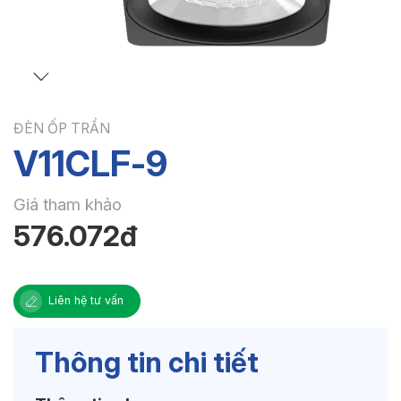
ĐÈN ỐP TRẦN
V11CLF-9
Giá tham khảo
576.072đ
Liên hệ tư vấn
Thông tin chi tiết