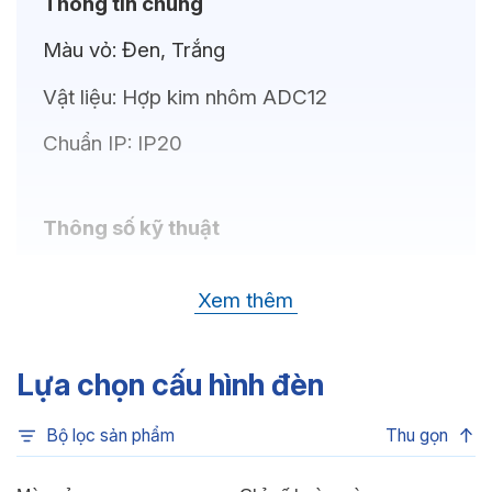
Thông tin chung
Màu vỏ:
Đen, Trắng
Vật liệu:
Hợp kim nhôm ADC12
Chuẩn IP:
IP20
Thông số kỹ thuật
Bóng LED:
CREE(USA)
Xem thêm
Nhiệt độ màu:
3CCT, 4000K, 6500K,
3500K, 3000K
Lựa chọn cấu hình đèn
Chỉ số hoàn màu:
CRI80
Bộ lọc sản phẩm
Thu gọn
Quang thông:
990lm(N), 990lm(C),
945lm(W)