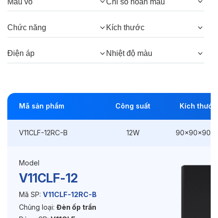
Màu vỏ
Chỉ số hoàn màu
Công suất:
12W
Chức năng
Kích thước
Kiểu lắp đặt:
Lắp nổi
Điện áp
Nhiệt độ màu
Kích thước
90x90x90mm
Điện áp:
220VAC, 50Hz
Mã sản phẩm
Công suất
Kích thước
Độ bền & tùy chọn mở rộng
V11CLF-12RC-B
12W
90x90x90m
Tuổi thọ:
>30000h
Bảo hành:
3 năm
Model
V11CLF-12
Chức năng:
3 chế độ màu
Mã SP:
V11CLF-12RC-B
Chủng loại:
Đèn ốp trần