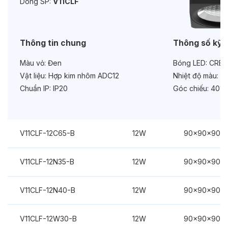
Dòng SP:
V11CLF
Thông tin chung
Thông số kỹ 
Màu vỏ:
Đen
Bóng LED:
CREE
Vật liệu:
Hợp kim nhôm ADC12
Nhiệt độ màu:
3
Chuẩn IP:
IP20
Góc chiếu:
40°
V11CLF-12C65-B
12W
90x90x90m
V11CLF-12N35-B
12W
90x90x90m
V11CLF-12N40-B
12W
90x90x90m
V11CLF-12W30-B
12W
90x90x90m