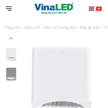
Bỏ
qua
nội
dung
Trang chủ
Đèn LED
Đèn LED trong nhà
Đèn ốp trần
V1