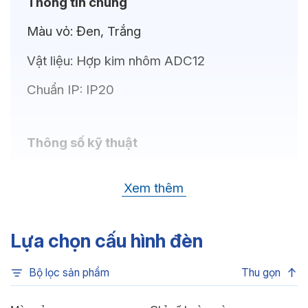
Thông tin chung
Màu vỏ:
Đen, Trắng
Vật liệu:
Hợp kim nhôm ADC12
Chuẩn IP:
IP20
Thông số kỹ thuật
Bóng LED:
CREE(USA)
Xem thêm
Nhiệt độ màu:
3CCT, 6500K, 3500K,
4000K, 3000K
Lựa chọn cấu hình đèn
Góc chiếu:
40°
Bộ lọc sản phẩm
Thu gọn
Thông số Điện & Lắp đặt