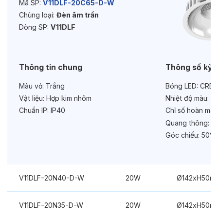
Mã SP:
V11DLF-20C65-D-W
Chủng loại:
Đèn âm trần
Dòng SP:
V11DLF
Thông tin chung
Thông số kỹ 
Màu vỏ:
Trắng
Bóng LED:
CREE
Vật liệu:
Hợp kim nhôm
Nhiệt độ màu:
6
Chuẩn IP:
IP40
Chỉ số hoàn màu
Quang thông:
24
Góc chiếu:
50°
V11DLF-20N40-D-W
20W
Ø142xH50m
V11DLF-20N35-D-W
20W
Ø142xH50m