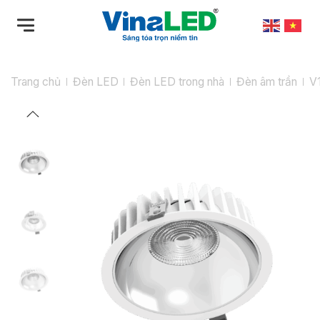
Bỏ
qua
nội
dung
Trang chủ
Đèn LED
Đèn LED trong nhà
Đèn âm trần
V