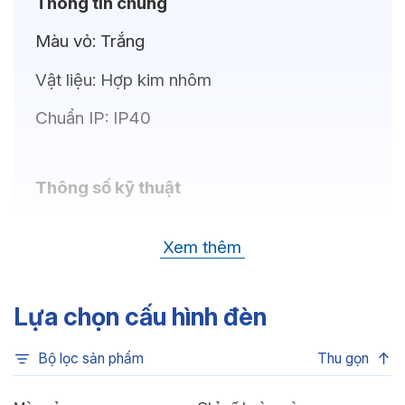
Thông tin chung
Màu vỏ:
Trắng
Vật liệu:
Hợp kim nhôm
Chuẩn IP:
IP40
Thông số kỹ thuật
Nhiệt độ màu:
6500K, 4000K, 3500K,
Xem thêm
3000K, 3CCT
Góc chiếu:
50°
Lựa chọn cấu hình đèn
Bộ lọc sản phẩm
Thu gọn
Thông số Điện & Lắp đặt
Công suất:
20W