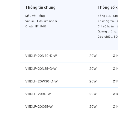
Thông tin chung
Thông số k
Màu vỏ:
Trắng
Bóng LED:
CRE
Vật liệu:
Hợp kim nhôm
Nhiệt độ màu:
Chuẩn IP:
IP40
Chỉ số hoàn m
Quang thông:
Góc chiếu:
50
V11DLF-20N40-D-W
20W
Ø1
V11DLF-20N35-D-W
20W
Ø1
V11DLF-20W30-D-W
20W
Ø1
V11DLF-20RC-W
20W
Ø1
V11DLF-20C65-W
20W
Ø1