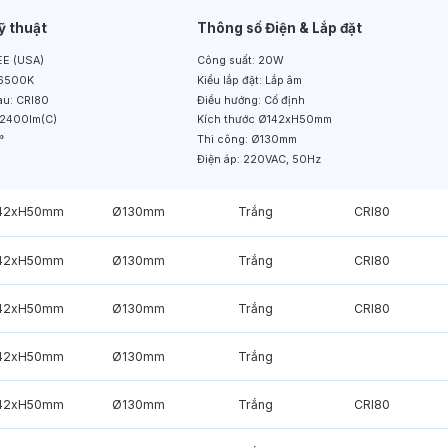
ỹ thuật
Thông số Điện & Lắp đặt
E (USA)
Công suất:
20W
6500K
Kiểu lắp đặt:
Lắp âm
àu:
CRI80
Điều hướng:
Cố định
2400lm(C)
Kích thước
Ø142xH50mm
°
Thi công:
Ø130mm
Điện áp:
220VAC, 50Hz
42xH50mm
Ø130mm
Trắng
CRI80
42xH50mm
Ø130mm
Trắng
CRI80
42xH50mm
Ø130mm
Trắng
CRI80
42xH50mm
Ø130mm
Trắng
42xH50mm
Ø130mm
Trắng
CRI80