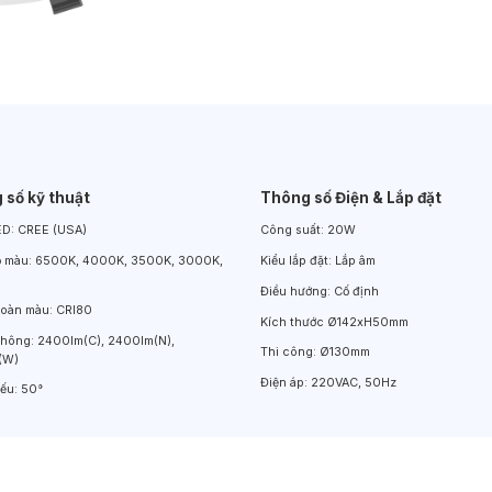
Đèn LED Chiếu Cửa Sổ
Đèn LED Âm Đất
Đèn Hồ Bơi
 số kỹ thuật
Thông số Điện & Lắp đặt
ED:
CREE (USA)
Công suất:
20W
ộ màu:
6500K, 4000K, 3500K, 3000K,
Kiểu lắp đặt:
Lắp âm
Điều hướng:
Cố định
hoàn màu:
CRI80
Kích thước
Ø142xH50mm
thông:
2400lm(C), 2400lm(N),
Thi công:
Ø130mm
(W)
Điện áp:
220VAC, 50Hz
iếu:
50°