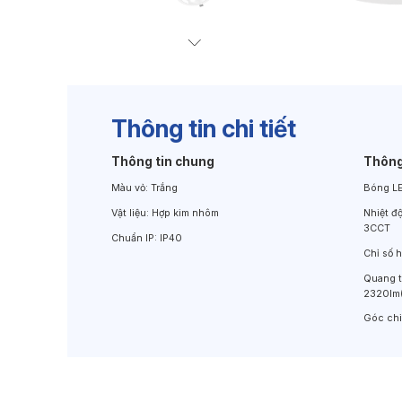
Đèn Chiếu Cảnh Quan
Đèn LED Chiếu Tường
Thông tin chi tiết
Thông tin chung
Thông
Màu vỏ:
Trắng
Bóng L
Vật liệu:
Hợp kim nhôm
Nhiệt đ
3CCT
Chuẩn IP:
IP40
Chỉ số 
Quang 
2320lm
Góc ch