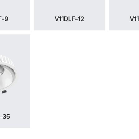
F-9
V11DLF-12
V1
-35