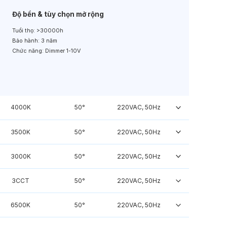
Độ bền & tùy chọn mở rộng
Tuổi thọ:
>30000h
Bảo hành:
3 năm
Chức năng:
Dimmer 1-10V
4000K
50°
220VAC, 50Hz
3500K
50°
220VAC, 50Hz
3000K
50°
220VAC, 50Hz
3CCT
50°
220VAC, 50Hz
6500K
50°
220VAC, 50Hz