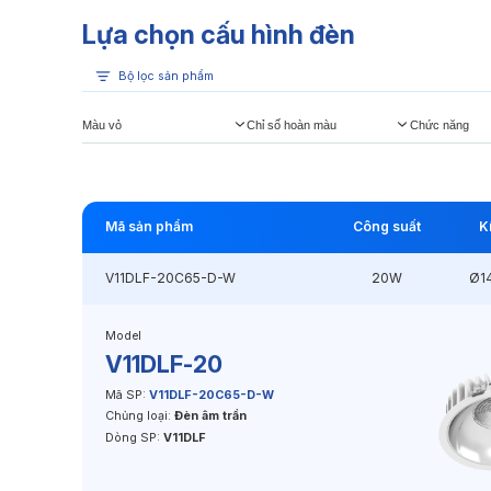
Lựa chọn cấu hình đèn
Bộ lọc sản phẩm
Màu vỏ
Chỉ số hoàn màu
Chức năng
Mã sản phẩm
Công suất
K
V11DLF-20C65-D-W
20W
Ø1
Model
V11DLF-20
Mã SP:
V11DLF-20C65-D-W
Chủng loại:
Đèn âm trần
Dòng SP:
V11DLF