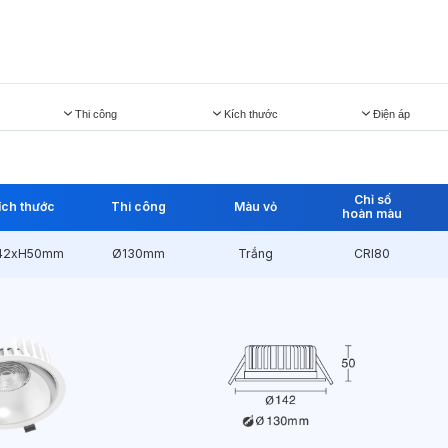
Thi công
Kích thước
Điện áp
Chỉ số
ích thước
Thi công
Màu vỏ
hoàn màu
42xH50mm
Ø130mm
Trắng
CRI80