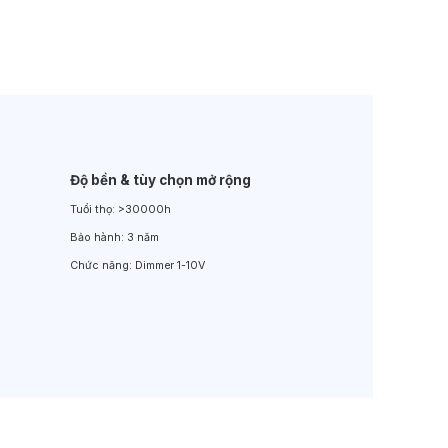
Đèn LED Sân Vườn
Đèn Đường
Độ bền & tùy chọn mở rộng
Tuổi thọ:
>30000h
Bảo hành:
3 năm
Chức năng:
Dimmer 1-10V