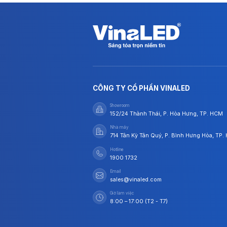
CÔNG TY CỔ PHẦN VINALED
Showroom
152/24 Thành Thái, P. Hòa Hưng, TP. HCM
Nhà máy
714 Tân Kỳ Tân Quý, P. Bình Hưng Hòa, TP
Hotline
1900 1732
Email
sales@vinaled.com
Giờ làm việc
8:00 – 17:00 (T2 - T7)