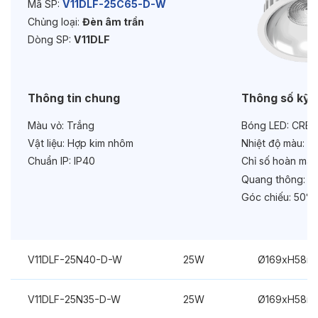
Mã SP:
V11DLF-25C65-D-W
Chủng loại:
Đèn âm trần
Tuổi thọ:
>30000h
Dòng SP:
V11DLF
Bảo hành:
3 năm
Chức năng:
On/Off
Thông tin chung
Thông số kỹ 
Màu vỏ:
Trắng
Bóng LED:
CREE
Vật liệu:
Hợp kim nhôm
Nhiệt độ màu:
6
Chuẩn IP:
IP40
Chỉ số hoàn màu
Quang thông:
27
Góc chiếu:
50°
V11DLF-25N40-D-W
25W
Ø169xH58m
V11DLF-25N35-D-W
25W
Ø169xH58m