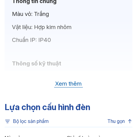
Thông tin chung
Màu vỏ:
Trắng
Vật liệu:
Hợp kim nhôm
Chuẩn IP:
IP40
Thông số kỹ thuật
Bóng LED:
CREE (USA)
Xem thêm
Nhiệt độ màu:
6500K, 4000K, 3500K,
3000K
Lựa chọn cấu hình đèn
Chỉ số hoàn màu:
CRI80
Bộ lọc sản phẩm
Thu gọn
Quang thông:
2750lm(C), 2750lm(N),
2685lm(W)