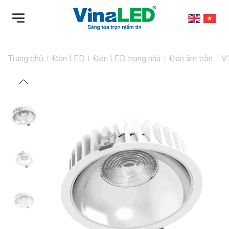
Bỏ
qua
nội
dung
Trang chủ
Đèn LED
Đèn LED trong nhà
Đèn âm trần
V