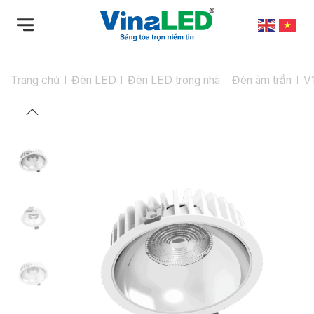
Bỏ
qua
nội
dung
Trang chủ
Đèn LED
Đèn LED trong nhà
Đèn âm trần
V