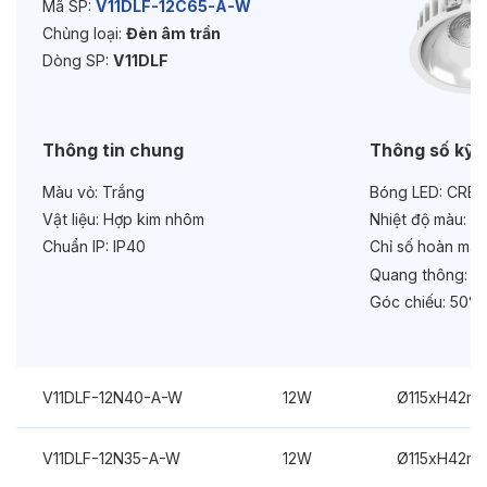
Mã SP:
V11DLF-12C65-A-W
Chủng loại:
Đèn âm trần
Tuổi thọ:
>30000h
Dòng SP:
V11DLF
Bảo hành:
3 năm
Chức năng:
On/Off
Thông tin chung
Thông số kỹ 
Màu vỏ:
Trắng
Bóng LED:
CREE
Vật liệu:
Hợp kim nhôm
Nhiệt độ màu:
6
Chuẩn IP:
IP40
Chỉ số hoàn màu
Quang thông:
13
Góc chiếu:
50°
V11DLF-12N40-A-W
12W
Ø115xH42m
V11DLF-12N35-A-W
12W
Ø115xH42m