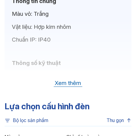
Thông tin chung
Màu vỏ:
Trắng
Vật liệu:
Hợp kim nhôm
Chuẩn IP:
IP40
Thông số kỹ thuật
Bóng LED:
CREE (USA)
Xem thêm
Nhiệt độ màu:
6500K, 4000K, 3500K,
3000K, 3CCT
Lựa chọn cấu hình đèn
Chỉ số hoàn màu:
CRI80
Bộ lọc sản phẩm
Thu gọn
Quang thông:
1380lm(C), 1380lm(N),
1300lm(W)