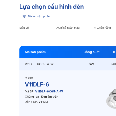
Lựa chọn cấu hình đèn
Bộ lọc sản phẩm
Màu vỏ
Chỉ số hoàn màu
Chức năng
Mã sản phẩm
Công suất
K
V11DLF-6C65-A-W
6W
Ø8
Model
V11DLF-6
Mã SP:
V11DLF-6C65-A-W
Chủng loại:
Đèn âm trần
Dòng SP:
V11DLF