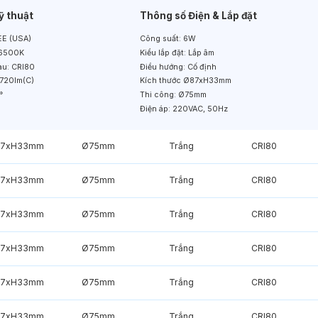
ỹ thuật
Thông số Điện & Lắp đặt
E (USA)
Công suất:
6W
6500K
Kiểu lắp đặt:
Lắp âm
àu:
CRI80
Điều hướng:
Cố định
720lm(C)
Kích thước
Ø87xH33mm
°
Thi công:
Ø75mm
Điện áp:
220VAC, 50Hz
7xH33mm
Ø75mm
Trắng
CRI80
7xH33mm
Ø75mm
Trắng
CRI80
7xH33mm
Ø75mm
Trắng
CRI80
7xH33mm
Ø75mm
Trắng
CRI80
7xH33mm
Ø75mm
Trắng
CRI80
7xH33mm
Ø75mm
Trắng
CRI80