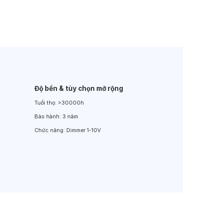
Đèn LED Sân Vườn
Đèn Đường
Độ bền & tùy chọn mở rộng
Tuổi thọ:
>30000h
Bảo hành:
3 năm
Chức năng:
Dimmer 1-10V