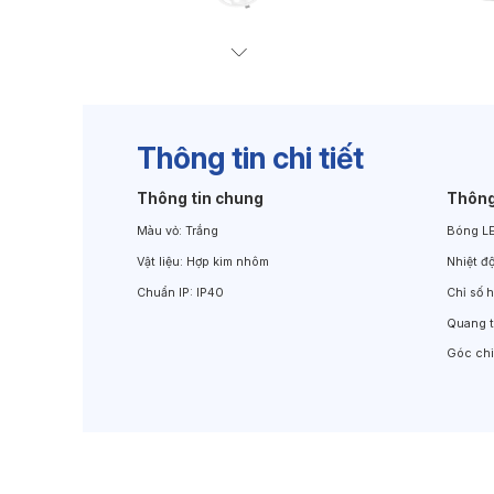
Đèn Chiếu Cảnh Quan
Đèn LED Chiếu Tường
Thông tin chi tiết
Thông tin chung
Thông
Màu vỏ:
Trắng
Bóng L
Vật liệu:
Hợp kim nhôm
Nhiệt đ
Chuẩn IP:
IP40
Chỉ số 
Quang 
Góc ch