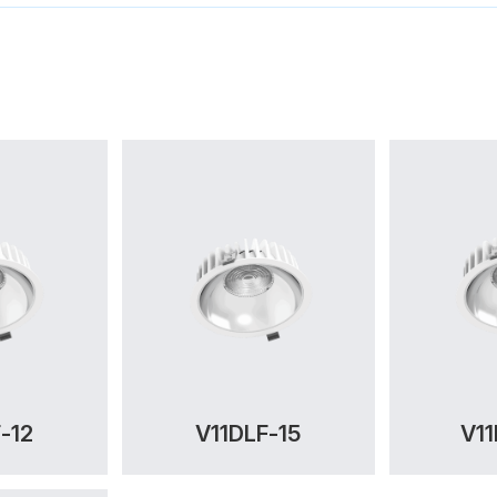
-12
V11DLF-15
V1