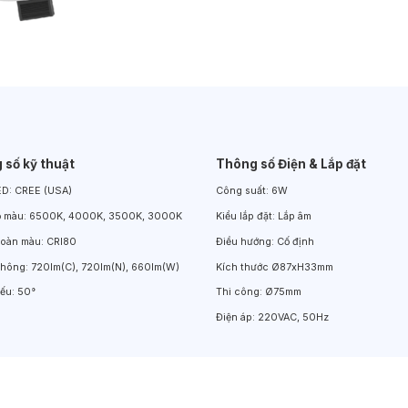
Đèn LED Chiếu Cửa Sổ
Đèn LED Âm Đất
Đèn Hồ Bơi
 số kỹ thuật
Thông số Điện & Lắp đặt
ED:
CREE (USA)
Công suất:
6W
ộ màu:
6500K, 4000K, 3500K, 3000K
Kiểu lắp đặt:
Lắp âm
hoàn màu:
CRI80
Điều hướng:
Cố định
thông:
720lm(C), 720lm(N), 660lm(W)
Kích thước
Ø87xH33mm
iếu:
50°
Thi công:
Ø75mm
Điện áp:
220VAC, 50Hz