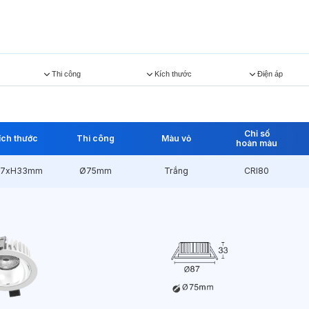
Thi công
Kích thước
Điện áp
Chỉ số
ích thước
Thi công
Màu vỏ
hoàn màu
7xH33mm
Ø75mm
Trắng
CRI80