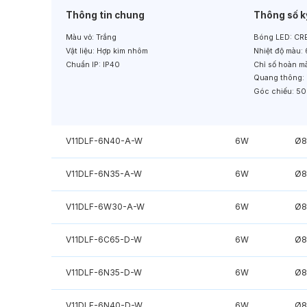
Thông tin chung
Thông số k
Màu vỏ:
Trắng
Bóng LED:
CRE
Vật liệu:
Hợp kim nhôm
Nhiệt độ màu:
Chuẩn IP:
IP40
Chỉ số hoàn m
Quang thông:
Góc chiếu:
50
V11DLF-6N40-A-W
6W
Ø8
V11DLF-6N35-A-W
6W
Ø8
V11DLF-6W30-A-W
6W
Ø8
V11DLF-6C65-D-W
6W
Ø8
V11DLF-6N35-D-W
6W
Ø8
V11DLF-6N40-D-W
6W
Ø8