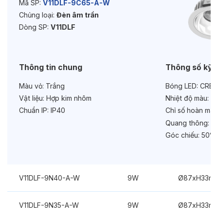
Mã SP:
V11DLF-9C65-A-W
Chủng loại:
Đèn âm trần
Tuổi thọ:
>30000h
Dòng SP:
V11DLF
Bảo hành:
3 năm
Chức năng:
Dimmer Dali
Thông tin chung
Thông số kỹ 
Màu vỏ:
Trắng
Bóng LED:
CREE
Vật liệu:
Hợp kim nhôm
Nhiệt độ màu:
6
Chuẩn IP:
IP40
Chỉ số hoàn màu
Quang thông:
10
Góc chiếu:
50°
V11DLF-9N40-A-W
9W
Ø87xH33m
V11DLF-9N35-A-W
9W
Ø87xH33m