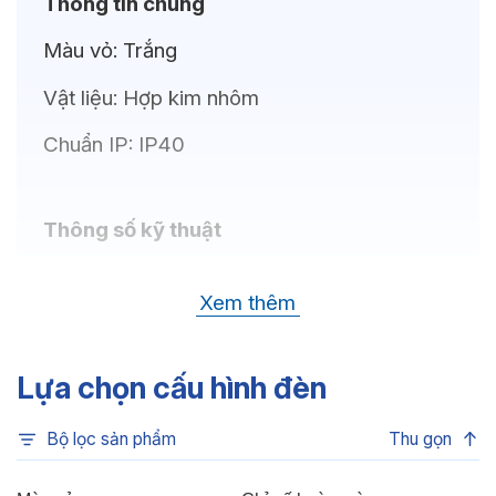
Thông tin chung
Màu vỏ:
Trắng
Vật liệu:
Hợp kim nhôm
Chuẩn IP:
IP40
Thông số kỹ thuật
Bóng LED:
CREE (USA)
Xem thêm
Nhiệt độ màu:
6500K, 4000K, 3500K,
3000K, 3CCT
Lựa chọn cấu hình đèn
Chỉ số hoàn màu:
CRI80
Bộ lọc sản phẩm
Thu gọn
Quang thông:
1035lm(C), 1035lm(N),
960lm(W)