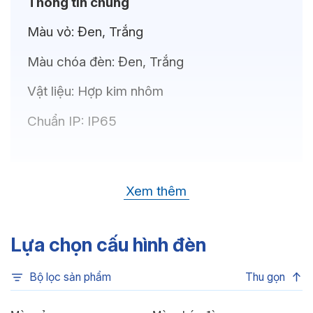
Thông tin chung
Màu vỏ:
Đen, Trắng
Màu chóa đèn:
Đen, Trắng
Vật liệu:
Hợp kim nhôm
Chuẩn IP:
IP65
Thông số kỹ thuật
Xem thêm
Bóng LED:
CREE(USA)
Nhiệt độ màu:
6500K, 4000K, 3500K,
Lựa chọn cấu hình đèn
3000K
Bộ lọc sản phẩm
Thu gọn
Chỉ số hoàn màu:
CRI80