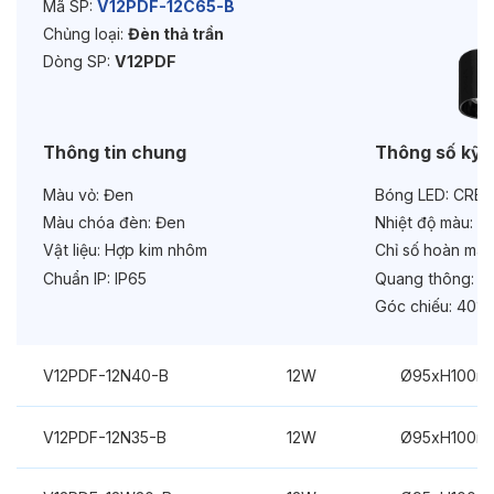
Mã SP:
V12PDF-12C65-B
Chủng loại:
Đèn thả trần
Tuổi thọ:
>30000h
Dòng SP:
V12PDF
Bảo hành:
3 năm
Chức năng:
On/Off
Thông tin chung
Thông số kỹ 
Màu vỏ:
Đen
Bóng LED:
CREE
Màu chóa đèn:
Đen
Nhiệt độ màu:
6
Vật liệu:
Hợp kim nhôm
Chỉ số hoàn màu
Chuẩn IP:
IP65
Quang thông:
13
Góc chiếu:
40°
V12PDF-12N40-B
12W
Ø95xH100m
V12PDF-12N35-B
12W
Ø95xH100m