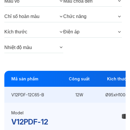
Quang thông:
1320lm(C), 1320lm(N),
Màu vỏ
Màu chóa đèn
1200lm(W)
Chỉ số hoàn màu
Chức năng
Góc chiếu:
40°
Kích thước
Điện áp
Thông số Điện & Lắp đặt
Nhiệt độ màu
Công suất:
12W
Kiểu lắp đặt:
Lắp treo
Mã sản phẩm
Công suất
Kích thước
Điều hướng:
Cố định
Kích thước
Ø95xH100mm
V12PDF-12C65-B
12W
Ø95xH100m
Điện áp:
220VAC, 50Hz
Model
V12PDF-12
Độ bền & tùy chọn mở rộng