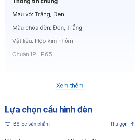
Thông tin chung
Màu vỏ:
Trắng, Đen
Màu chóa đèn:
Đen, Trắng
Vật liệu:
Hợp kim nhôm
Chuẩn IP:
IP65
Thông số kỹ thuật
Xem thêm
Bóng LED:
CREE(USA)
Nhiệt độ màu:
4000K, 6500K, 3500K,
Lựa chọn cấu hình đèn
3000K
Bộ lọc sản phẩm
Thu gọn
Chỉ số hoàn màu:
CRI80