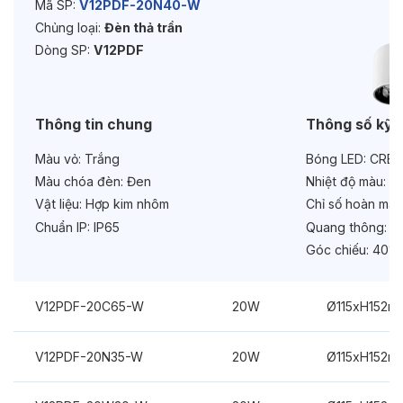
Mã SP:
V12PDF-20N40-W
Chủng loại:
Đèn thả trần
Tuổi thọ:
>30000h
Dòng SP:
V12PDF
Bảo hành:
3 năm
Chức năng:
On/Off
Thông tin chung
Thông số kỹ 
Màu vỏ:
Trắng
Bóng LED:
CREE
Màu chóa đèn:
Đen
Nhiệt độ màu:
4
Vật liệu:
Hợp kim nhôm
Chỉ số hoàn màu
Chuẩn IP:
IP65
Quang thông:
20
Góc chiếu:
40°
V12PDF-20C65-W
20W
Ø115xH152m
V12PDF-20N35-W
20W
Ø115xH152m