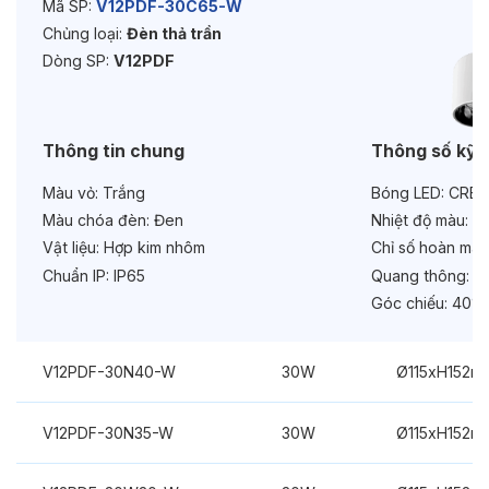
Mã SP:
V12PDF-30C65-W
Chủng loại:
Đèn thả trần
Tuổi thọ:
>30000h
Dòng SP:
V12PDF
Bảo hành:
3 năm
Chức năng:
On/Off
Thông tin chung
Thông số kỹ 
Màu vỏ:
Trắng
Bóng LED:
CREE
Màu chóa đèn:
Đen
Nhiệt độ màu:
6
Vật liệu:
Hợp kim nhôm
Chỉ số hoàn màu
Chuẩn IP:
IP65
Quang thông:
30
Góc chiếu:
40°
V12PDF-30N40-W
30W
Ø115xH152m
V12PDF-30N35-W
30W
Ø115xH152m