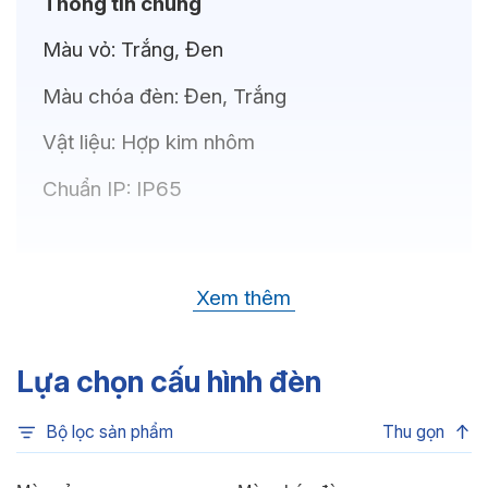
Thông tin chung
Màu vỏ:
Trắng, Đen
Màu chóa đèn:
Đen, Trắng
Vật liệu:
Hợp kim nhôm
Chuẩn IP:
IP65
Thông số kỹ thuật
Xem thêm
Bóng LED:
CREE(USA)
Nhiệt độ màu:
6500K, 4000K, 3500K,
Lựa chọn cấu hình đèn
3000K
Bộ lọc sản phẩm
Thu gọn
Chỉ số hoàn màu:
CRI80