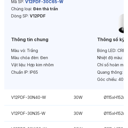
Mã SP:
V12PDF-30C65-W
Chủng loại:
Đèn thả trần
Tuổi thọ:
>30000h
Dòng SP:
V12PDF
Bảo hành:
3 năm
Chức năng:
On/Off
Thông tin chung
Thông số kỹ 
Màu vỏ:
Trắng
Bóng LED:
CREE
Màu chóa đèn:
Đen
Nhiệt độ màu:
6
Vật liệu:
Hợp kim nhôm
Chỉ số hoàn màu
Chuẩn IP:
IP65
Quang thông:
30
Góc chiếu:
40°
V12PDF-30N40-W
30W
Ø115xH152m
V12PDF-30N35-W
30W
Ø115xH152m