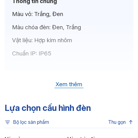
Thông tin chung
Màu vỏ:
Trắng, Đen
Màu chóa đèn:
Đen, Trắng
Vật liệu:
Hợp kim nhôm
Chuẩn IP:
IP65
Thông số kỹ thuật
Xem thêm
Bóng LED:
CREE(USA)
Nhiệt độ màu:
6500K, 4000K, 3500K,
Lựa chọn cấu hình đèn
3000K
Bộ lọc sản phẩm
Thu gọn
Chỉ số hoàn màu:
CRI80