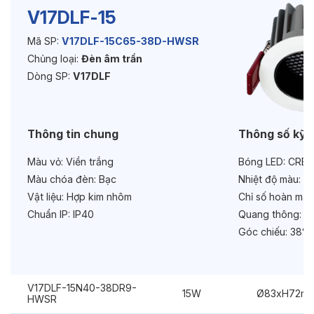
V17DLF-15
Mã SP:
V17DLF-15C65-38D-HWSR
Độ bền & tùy chọn mở rộng
Chủng loại:
Đèn âm trần
Tuổi thọ:
>30000h
Dòng SP:
V17DLF
Bảo hành:
3 năm
Thông tin chung
Thông số kỹ 
Chức năng:
Dimmer Triac
Màu vỏ:
Viền trắng
Bóng LED:
CREE
Màu chóa đèn:
Bạc
Nhiệt độ màu:
6
Vật liệu:
Hợp kim nhôm
Chỉ số hoàn màu
Chuẩn IP:
IP40
Quang thông:
16
Góc chiếu:
38° 
V17DLF-15N40-38DR9-
15W
Ø83xH72m
HWSR