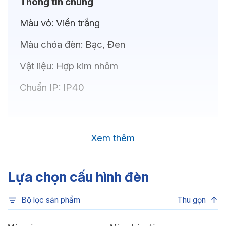
Thông tin chung
Màu vỏ:
Viền trắng
Màu chóa đèn:
Bạc, Đen
Vật liệu:
Hợp kim nhôm
Chuẩn IP:
IP40
Thông số kỹ thuật
Xem thêm
Bóng LED:
OSRAM(GERMANY)
Nhiệt độ màu:
6500K, 4000K, 3500K,
Lựa chọn cấu hình đèn
3000K, 3CCT
Bộ lọc sản phẩm
Thu gọn
Chỉ số hoàn màu:
CRI80, CRI90