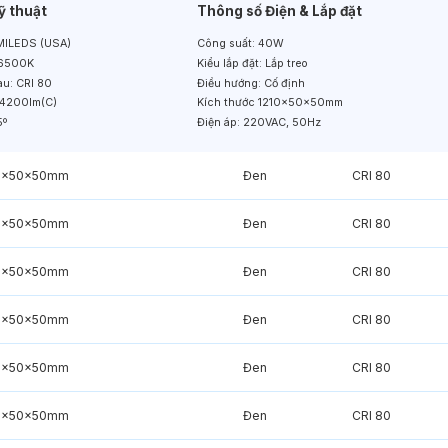
ỹ thuật
Thông số Điện & Lắp đặt
ILEDS (USA)
Công suất:
40W
6500K
Kiểu lắp đặt:
Lắp treo
àu:
CRI 80
Điều hướng:
Cố định
4200lm(C)
Kích thước
1210x50x50mm
5º
Điện áp:
220VAC, 50Hz
0x50x50mm
Đen
CRI 80
0x50x50mm
Đen
CRI 80
0x50x50mm
Đen
CRI 80
0x50x50mm
Đen
CRI 80
0x50x50mm
Đen
CRI 80
0x50x50mm
Đen
CRI 80