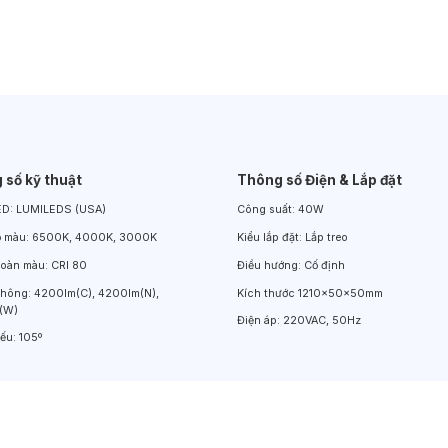
Đèn LED Chiếu Cửa Sổ
Đèn LED Âm Đất
Đèn Hồ Bơi
 số kỹ thuật
Thông số Điện & Lắp đặt
ED:
LUMILEDS (USA)
Công suất:
40W
ộ màu:
6500K, 4000K, 3000K
Kiểu lắp đặt:
Lắp treo
hoàn màu:
CRI 80
Điều hướng:
Cố định
thông:
4200lm(C), 4200lm(N),
Kích thước
1210x50x50mm
(W)
Điện áp:
220VAC, 50Hz
iếu:
105º