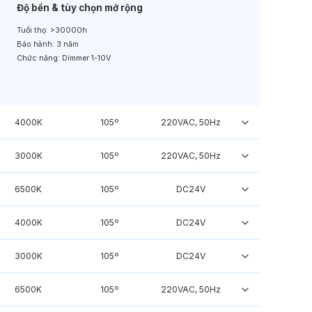
Độ bền & tùy chọn mở rộng
Tuổi thọ:
>30000h
Bảo hành:
3 năm
Chức năng:
Dimmer 1-10V
4000K
105º
220VAC, 50Hz
3000K
105º
220VAC, 50Hz
6500K
105º
DC24V
4000K
105º
DC24V
3000K
105º
DC24V
6500K
105º
220VAC, 50Hz