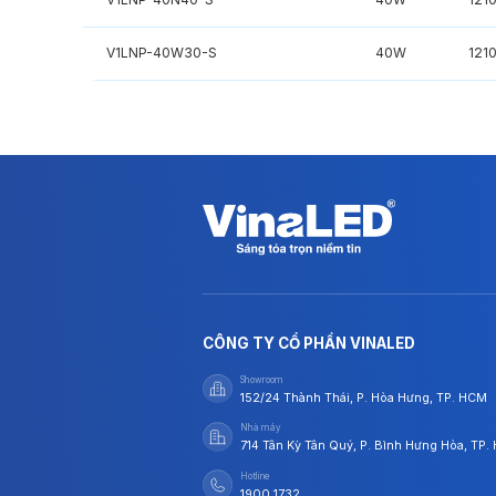
V1LNP-40W30-S
40W
121
CÔNG TY CỔ PHẦN VINALED
Showroom
152/24 Thành Thái, P. Hòa Hưng, TP. HCM
Nhà máy
714 Tân Kỳ Tân Quý, P. Bình Hưng Hòa, TP
Hotline
1900 1732