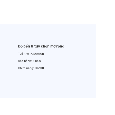
Đèn LED Sân Vườn
Đèn Đường
Độ bền & tùy chọn mở rộng
Tuổi thọ:
>30000h
Bảo hành:
3 năm
Chức năng:
On/Off