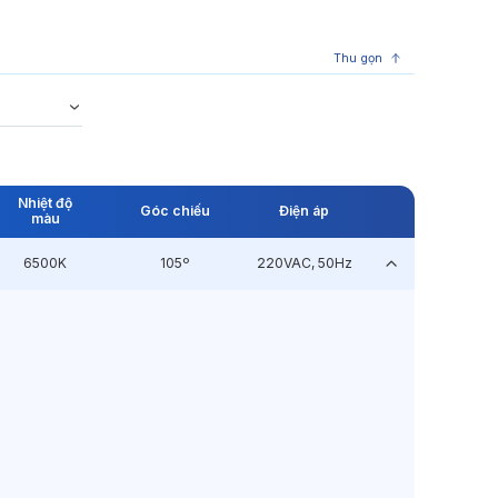
Thu gọn
Nhiệt độ
Góc chiếu
Điện áp
màu
6500K
105º
220VAC, 50Hz