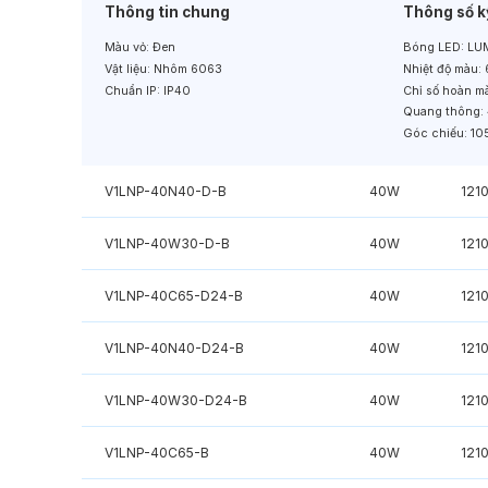
Thông tin chung
Thông số k
Màu vỏ:
Đen
Bóng LED:
LUM
Vật liệu:
Nhôm 6063
Nhiệt độ màu:
Chuẩn IP:
IP40
Chỉ số hoàn m
Quang thông:
Góc chiếu:
10
V1LNP-40N40-D-B
40W
121
V1LNP-40W30-D-B
40W
121
V1LNP-40C65-D24-B
40W
121
V1LNP-40N40-D24-B
40W
121
V1LNP-40W30-D24-B
40W
121
V1LNP-40C65-B
40W
121