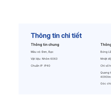
Đèn Chiếu Cảnh Quan
Đèn LED Chiếu Tường
Thông tin chi tiết
Thông tin chung
Thông
Màu vỏ:
Đen, Bạc
Bóng L
Vật liệu:
Nhôm 6063
Nhiệt đ
Chuẩn IP:
IP40
Chỉ số 
Quang 
4090lm
Góc ch