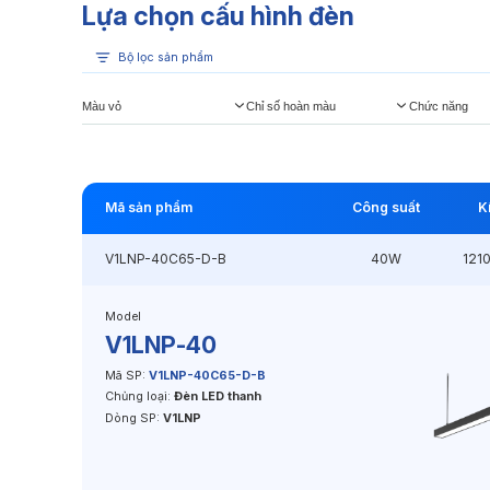
Lựa chọn cấu hình đèn
Bộ lọc sản phẩm
Màu vỏ
Chỉ số hoàn màu
Chức năng
Mã sản phẩm
Công suất
K
V1LNP-40C65-D-B
40W
121
Model
V1LNP-40
Mã SP:
V1LNP-40C65-D-B
Chủng loại:
Đèn LED thanh
Dòng SP:
V1LNP