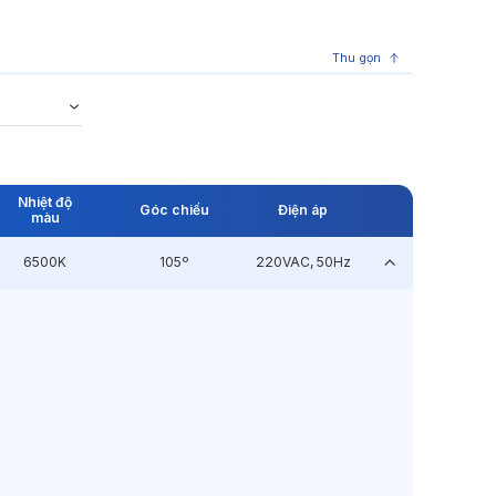
Thu gọn
Nhiệt độ
Góc chiếu
Điện áp
màu
6500K
105º
220VAC, 50Hz