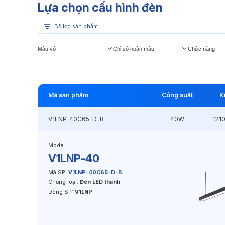
Lựa chọn cấu hình đèn
Bộ lọc sản phẩm
Màu vỏ
Chỉ số hoàn màu
Chức năng
Mã sản phẩm
Công suất
K
V1LNP-40C65-D-B
40W
121
Model
V1LNP-40
Mã SP:
V1LNP-40C65-D-B
Chủng loại:
Đèn LED thanh
Dòng SP:
V1LNP