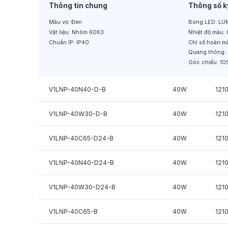
Thông tin chung
Thông số k
Màu vỏ:
Đen
Bóng LED:
LUM
Vật liệu:
Nhôm 6063
Nhiệt độ màu:
Chuẩn IP:
IP40
Chỉ số hoàn m
Quang thông:
Góc chiếu:
10
V1LNP-40N40-D-B
40W
121
V1LNP-40W30-D-B
40W
121
V1LNP-40C65-D24-B
40W
121
V1LNP-40N40-D24-B
40W
121
V1LNP-40W30-D24-B
40W
121
V1LNP-40C65-B
40W
121