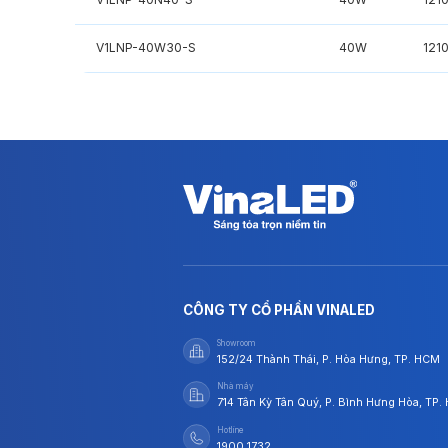
V1LNP-40W30-S
40W
121
CÔNG TY CỔ PHẦN VINALED
Showroom
152/24 Thành Thái, P. Hòa Hưng, TP. HCM
Nhà máy
714 Tân Kỳ Tân Quý, P. Bình Hưng Hòa, TP
Hotline
1900 1732