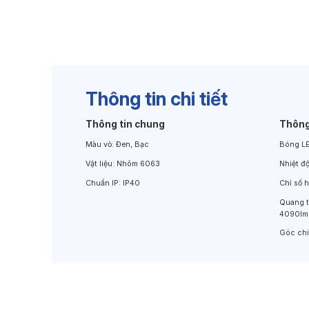
Đèn Chiếu Cảnh Quan
Đèn LED Chiếu Tường
Thông tin chi tiết
Thông tin chung
Thông
Màu vỏ:
Đen, Bạc
Bóng L
Vật liệu:
Nhôm 6063
Nhiệt đ
Chuẩn IP:
IP40
Chỉ số 
Quang 
4090lm
Góc ch