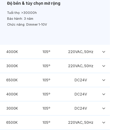
Độ bền & tùy chọn mở rộng
Tuổi thọ:
>30000h
Bảo hành:
3 năm
Chức năng:
Dimmer 1-10V
4000K
105º
220VAC, 50Hz
3000K
105º
220VAC, 50Hz
6500K
105º
DC24V
4000K
105º
DC24V
3000K
105º
DC24V
6500K
105º
220VAC, 50Hz