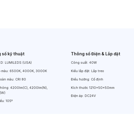
Đèn LED Chiếu Cửa Sổ
Đèn LED Âm Đất
Đèn Hồ Bơi
 số kỹ thuật
Thông số Điện & Lắp đặt
ED:
LUMILEDS (USA)
Công suất:
40W
ộ màu:
6500K, 4000K, 3000K
Kiểu lắp đặt:
Lắp treo
hoàn màu:
CRI 80
Điều hướng:
Cố định
thông:
4200lm(C), 4200lm(N),
Kích thước
1210x50x50mm
(W)
Điện áp:
DC24V
iếu:
105º