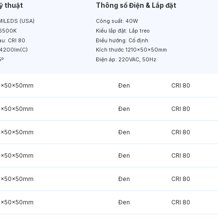
ỹ thuật
Thông số Điện & Lắp đặt
ILEDS (USA)
Công suất:
40W
6500K
Kiểu lắp đặt:
Lắp treo
àu:
CRI 80
Điều hướng:
Cố định
4200lm(C)
Kích thước
1210x50x50mm
5º
Điện áp:
220VAC, 50Hz
0x50x50mm
Đen
CRI 80
0x50x50mm
Đen
CRI 80
0x50x50mm
Đen
CRI 80
0x50x50mm
Đen
CRI 80
0x50x50mm
Đen
CRI 80
0x50x50mm
Đen
CRI 80