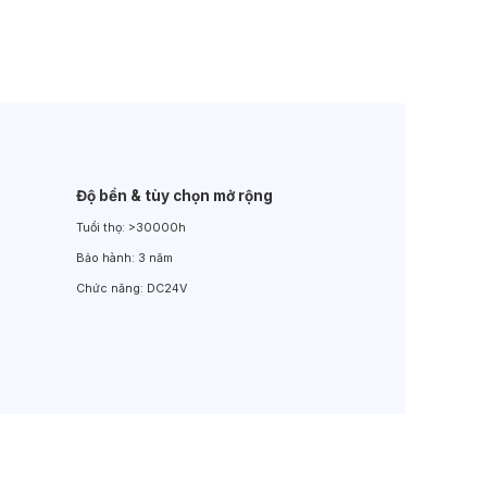
Đèn LED Sân Vườn
Đèn Đường
Độ bền & tùy chọn mở rộng
Tuổi thọ:
>30000h
Bảo hành:
3 năm
Chức năng:
DC24V