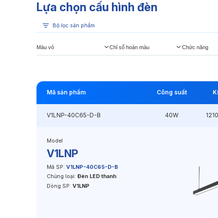
Lựa chọn cấu hình đèn
Bộ lọc sản phẩm
Màu vỏ
Chỉ số hoàn màu
Chức năng
Mã sản phẩm
Công suất
K
V1LNP-40C65-D-B
40W
121
Model
V1LNP
Mã SP:
V1LNP-40C65-D-B
Chủng loại:
Đèn LED thanh
Dòng SP:
V1LNP