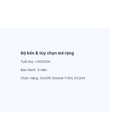
Đèn LED Sân Vườn
Đèn Đường
Độ bền & tùy chọn mở rộng
Tuổi thọ:
>30000h
Bảo hành:
3 năm
Chức năng:
On/Off, Dimmer 1-10V, DC24V