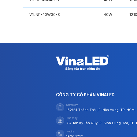
V1LNP-40W30-S
40W
121
CÔNG TY CỔ PHẦN VINALED
Showroom
152/24 Thành Thái, P. Hòa Hưng, TP. HCM
Nhà máy
714 Tân Kỳ Tân Quý, P. Bình Hưng Hòa, TP
Hotline
1900 1732