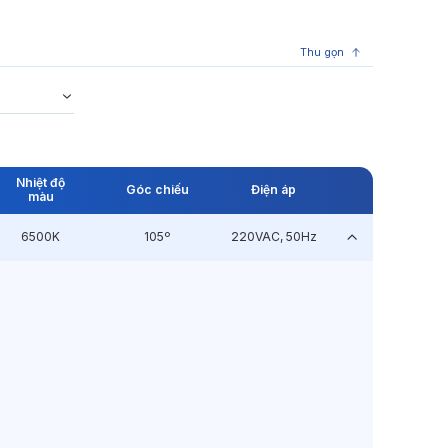
Thu gọn
Nhiệt độ
Góc chiếu
Điện áp
màu
6500K
105º
220VAC, 50Hz