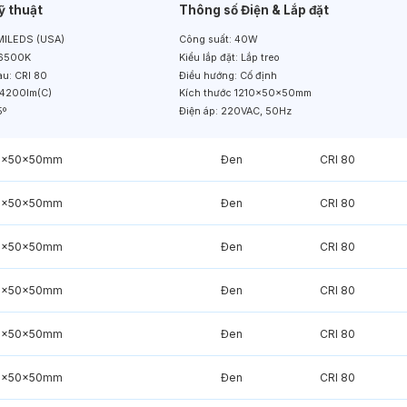
ỹ thuật
Thông số Điện & Lắp đặt
ILEDS (USA)
Công suất:
40W
6500K
Kiểu lắp đặt:
Lắp treo
àu:
CRI 80
Điều hướng:
Cố định
4200lm(C)
Kích thước
1210x50x50mm
5º
Điện áp:
220VAC, 50Hz
0x50x50mm
Đen
CRI 80
0x50x50mm
Đen
CRI 80
0x50x50mm
Đen
CRI 80
0x50x50mm
Đen
CRI 80
0x50x50mm
Đen
CRI 80
0x50x50mm
Đen
CRI 80