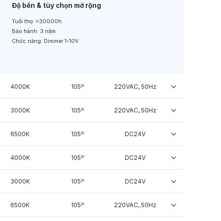
Độ bền & tùy chọn mở rộng
Tuổi thọ:
>30000h
Bảo hành:
3 năm
Chức năng:
Dimmer 1-10V
4000K
105º
220VAC, 50Hz
3000K
105º
220VAC, 50Hz
6500K
105º
DC24V
4000K
105º
DC24V
3000K
105º
DC24V
6500K
105º
220VAC, 50Hz