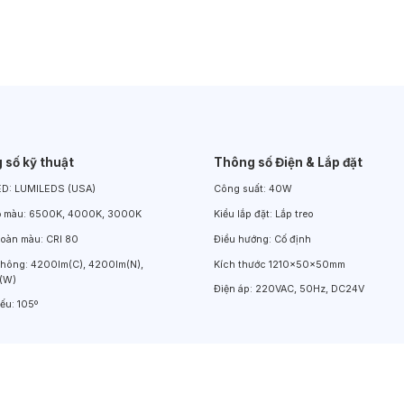
Đèn LED Chiếu Cửa Sổ
Đèn LED Âm Đất
Đèn Hồ Bơi
 số kỹ thuật
Thông số Điện & Lắp đặt
ED:
LUMILEDS (USA)
Công suất:
40W
ộ màu:
6500K, 4000K, 3000K
Kiểu lắp đặt:
Lắp treo
hoàn màu:
CRI 80
Điều hướng:
Cố định
thông:
4200lm(C), 4200lm(N),
Kích thước
1210x50x50mm
(W)
Điện áp:
220VAC, 50Hz, DC24V
iếu:
105º