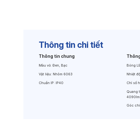
Đèn Chiếu Cảnh Quan
Đèn LED Chiếu Tường
Thông tin chi tiết
Thông tin chung
Thông
Màu vỏ:
Đen, Bạc
Bóng L
Vật liệu:
Nhôm 6063
Nhiệt đ
Chuẩn IP:
IP40
Chỉ số 
Quang 
4090lm
Góc ch