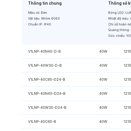
Thông tin chung
Thông số k
Màu vỏ:
Đen
Bóng LED:
LUM
Vật liệu:
Nhôm 6063
Nhiệt độ màu:
Chuẩn IP:
IP40
Chỉ số hoàn m
Quang thông:
Góc chiếu:
10
V1LNP-40N40-D-B
40W
121
V1LNP-40W30-D-B
40W
121
V1LNP-40C65-D24-B
40W
121
V1LNP-40N40-D24-B
40W
121
V1LNP-40W30-D24-B
40W
121
V1LNP-40C65-B
40W
121